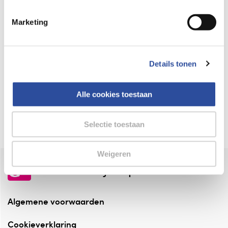
Keurmerk Zelfzorg Online
Marketing
⁠Verantwoorde zorg, ⁠ook online.
Winkelen met zekerheid
Details tonen
⁠Deze webshop is aangesloten ⁠bij
Thuiswinkelwaarborg.
Alle cookies toestaan
Altijd onze folder bij de hand
Check onze folders ⁠bij AlleFolders.
Selectie toestaan
Weigeren
de vriendelijke specialist
Algemene voorwaarden
Cookieverklaring