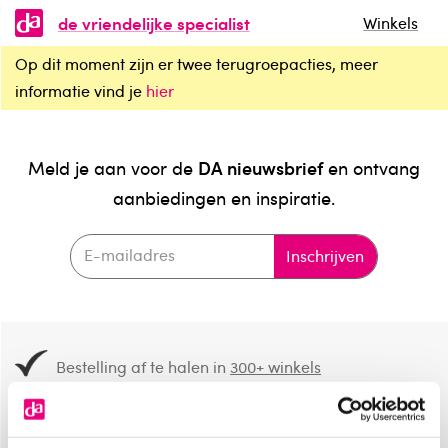
de vriendelijke specialist
Winkels
Op dit moment zijn er twee terugroepacties, meer
informatie vind je
hier
DA nieuwsbrief
Meld je aan voor de
en ontvang
aanbiedingen en inspiratie.
Inschrijven
Bestelling af te halen in
300+ winkels
Gratis verzending vanaf 49.-