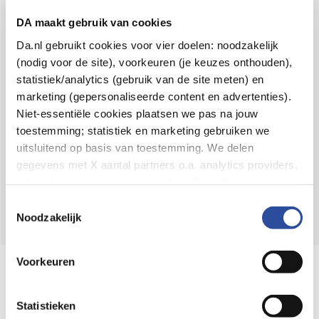
Voor 21u besteld,
binnen 2 dagen in huis
*
DA maakt gebruik van cookies
8.6 uit
4.106 reviews
Da.nl gebruikt cookies voor vier doelen: noodzakelijk
(nodig voor de site), voorkeuren (je keuzes onthouden),
Over DA
statistiek/analytics (gebruik van de site meten) en
Klantenservice
marketing (gepersonaliseerde content en advertenties).
Niet-essentiële cookies plaatsen we pas na jouw
Assortiment
toestemming; statistiek en marketing gebruiken we
uitsluitend op basis van toestemming. We delen
DA
Volg
op:
gegevens met X aantal partners o.a. analytics providers,
advertentienetwerken en social mediaplatforms; in onze
Cookie-verklaring
vind je de volledige lijst van partijen
Toestemmingsselectie
en de bewaartermijnen per categorie. Je kunt je keuze op
Noodzakelijk
elk moment wijzigen of intrekken via
Cookie-
instellingen
. Meer informatie over onze
Voorkeuren
Online aanbieder medicijnen
gegevensverwerking staat in de
Privacyverklaring
.
⁠Controleer welke medicijnen onze
webshop mag verkopen.
Statistieken