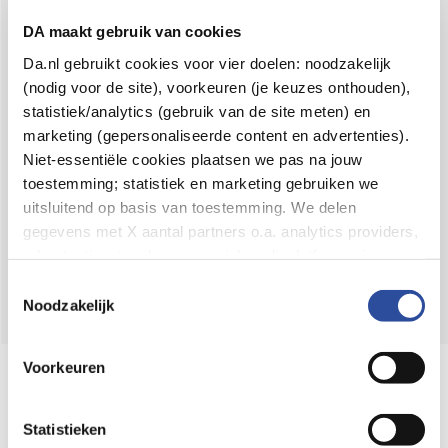
Voor 21u besteld,
binnen 2 dagen in huis
*
DA maakt gebruik van cookies
8.6 uit
4.106 reviews
Da.nl gebruikt cookies voor vier doelen: noodzakelijk
(nodig voor de site), voorkeuren (je keuzes onthouden),
Over DA
statistiek/analytics (gebruik van de site meten) en
Klantenservice
marketing (gepersonaliseerde content en advertenties).
Niet-essentiële cookies plaatsen we pas na jouw
Assortiment
toestemming; statistiek en marketing gebruiken we
uitsluitend op basis van toestemming. We delen
DA
Volg
op:
gegevens met X aantal partners o.a. analytics providers,
advertentienetwerken en social mediaplatforms; in onze
Cookie-verklaring
vind je de volledige lijst van partijen
Toestemmingsselectie
en de bewaartermijnen per categorie. Je kunt je keuze op
Noodzakelijk
elk moment wijzigen of intrekken via
Cookie-
instellingen
. Meer informatie over onze
Voorkeuren
Online aanbieder medicijnen
gegevensverwerking staat in de
Privacyverklaring
.
⁠Controleer welke medicijnen onze
webshop mag verkopen.
Statistieken