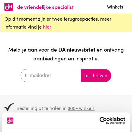
de vriendelijke specialist
Winkels
Op dit moment zijn er twee terugroepacties, meer
informatie vind je
hier
DA nieuwsbrief
Meld je aan voor de
en ontvang
aanbiedingen en inspiratie.
Inschrijven
Bestelling af te halen in
300+ winkels
Gratis verzending vanaf 49.-