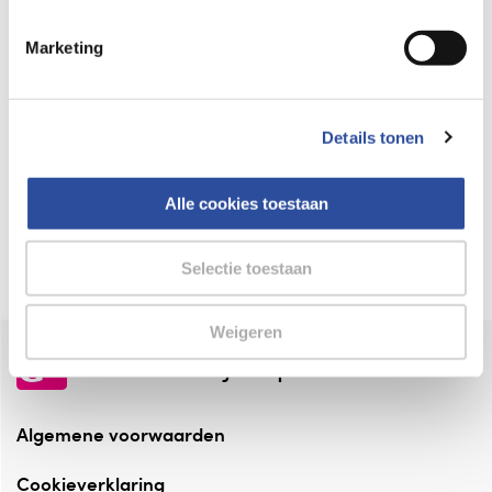
Keurmerk Zelfzorg Online
Marketing
⁠Verantwoorde zorg, ⁠ook online.
Winkelen met zekerheid
Details tonen
⁠Deze webshop is aangesloten ⁠bij
Thuiswinkelwaarborg.
Alle cookies toestaan
Altijd onze folder bij de hand
Check onze folders ⁠bij AlleFolders.
Selectie toestaan
Weigeren
de vriendelijke specialist
Algemene voorwaarden
Cookieverklaring