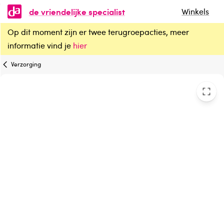
de vriendelijke specialist
Winkels
Op dit moment zijn er twee terugroepacties, meer
Teaology Lipbalm peach tea
informatie vind je
hier
Verzorging