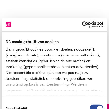
DA maakt gebruik van cookies
Da.nl gebruikt cookies voor vier doelen: noodzakelijk
(nodig voor de site), voorkeuren (je keuzes onthouden),
statistiek/analytics (gebruik van de site meten) en
marketing (gepersonaliseerde content en advertenties).
Niet-essentiële cookies plaatsen we pas na jouw
toestemming; statistiek en marketing gebruiken we
uitsluitend op basis van toestemming. We delen
Teaology Lipbalm peach tea
gegevens met X aantal partners o.a. analytics providers,
18
.
49
advertentienetwerken en social mediaplatforms; in onze
4.80
Gram
Cookie-verklaring
vind je de volledige lijst van partijen
Toestemmingsselectie
en de bewaartermijnen per categorie. Je kunt je keuze op
Noodzakelijk