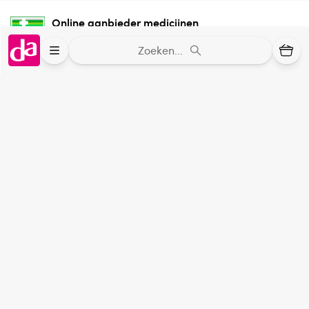
Bewaaradvies
Online aanbieder medicijnen
Afgesloten en buiten bereik van kinderen bewaren.
⁠Controleer welke medicijnen onze
Zoeken...
webshop mag verkopen.
Verantwoordelijk voor het in de handel brengen
Leijtens Import BV
Keurmerk Zelfzorg Online
⁠Verantwoorde zorg, ⁠ook online.
Winkelen met zekerheid
⁠Deze webshop is aangesloten ⁠bij
Thuiswinkelwaarborg.
Altijd onze folder bij de hand
Check onze folders ⁠bij AlleFolders.
de vriendelijke specialist