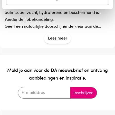
en kwetsbaar is heeft Teaology ervoor gezorgd dat deze
balm super zacht, hydraterend en beschermend is.
Voedende lipbehandeling.
Geeft een natuurlijke doorschijnende kleur aan de
lippen.
Lees meer
Heeft een subtiele smaak en geur.
Zacht, hydraterend en beschermend.
De kleur is gemaakt van vegan ingrediënten.
Bestaat voor 94% uit natuurlijke ingrediënten.
Verpakking is van 100% recyclebaar materiaal.
DA nieuwsbrief
Meld je aan voor de
en ontvang
Vrij van parfum, parabenen, parafine, minerale oliën,
aanbiedingen en inspiratie.
SLS, SLES, PEG’s, siliconen, talk, formaldehyde,
phtalates, carmina.
Inschrijven
Werkzame bestanddelen
Ricinus Communis Seed Oil, Caprylic/Capric