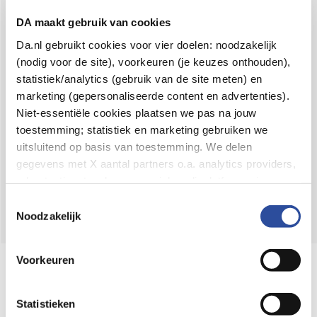
Voor 21u besteld,
binnen 2 dagen in huis
*
DA maakt gebruik van cookies
8.6 uit
4.106 reviews
Da.nl gebruikt cookies voor vier doelen: noodzakelijk
(nodig voor de site), voorkeuren (je keuzes onthouden),
Over DA
statistiek/analytics (gebruik van de site meten) en
Klantenservice
marketing (gepersonaliseerde content en advertenties).
Niet-essentiële cookies plaatsen we pas na jouw
Assortiment
toestemming; statistiek en marketing gebruiken we
uitsluitend op basis van toestemming. We delen
DA
Volg
op:
gegevens met X aantal partners o.a. analytics providers,
advertentienetwerken en social mediaplatforms; in onze
Cookie-verklaring
vind je de volledige lijst van partijen
Toestemmingsselectie
en de bewaartermijnen per categorie. Je kunt je keuze op
Noodzakelijk
elk moment wijzigen of intrekken via
Cookie-
instellingen
. Meer informatie over onze
Voorkeuren
Online aanbieder medicijnen
gegevensverwerking staat in de
Privacyverklaring
.
⁠Controleer welke medicijnen onze
webshop mag verkopen.
Statistieken