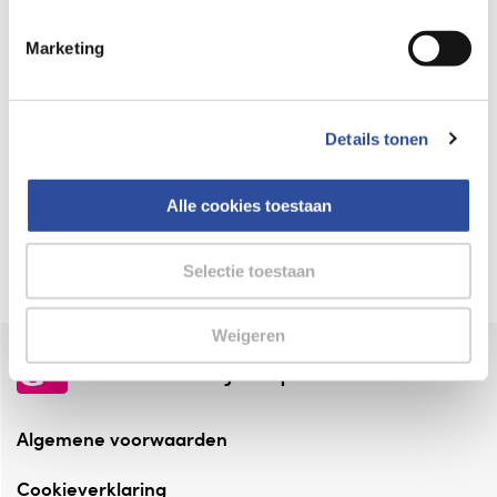
Keurmerk Zelfzorg Online
Marketing
⁠Verantwoorde zorg, ⁠ook online.
Winkelen met zekerheid
Details tonen
⁠Deze webshop is aangesloten ⁠bij
Thuiswinkelwaarborg.
Alle cookies toestaan
Altijd onze folder bij de hand
Check onze folders ⁠bij AlleFolders.
Selectie toestaan
Weigeren
de vriendelijke specialist
Algemene voorwaarden
Cookieverklaring