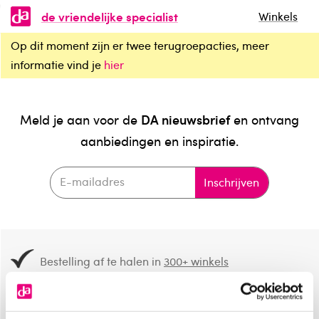
de vriendelijke specialist
Winkels
Op dit moment zijn er twee terugroepacties, meer
informatie vind je
hier
DA nieuwsbrief
Meld je aan voor de
en ontvang
aanbiedingen en inspiratie.
Inschrijven
Bestelling af te halen in
300+ winkels
Gratis verzending vanaf 49.-