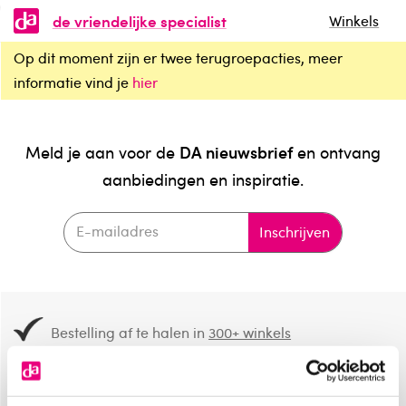
de vriendelijke specialist
Winkels
Op dit moment zijn er twee terugroepacties, meer
informatie vind je
hier
DA nieuwsbrief
Meld je aan voor de
en ontvang
aanbiedingen en inspiratie.
Inschrijven
Bestelling af te halen in
300+ winkels
Gratis verzending vanaf 49.-