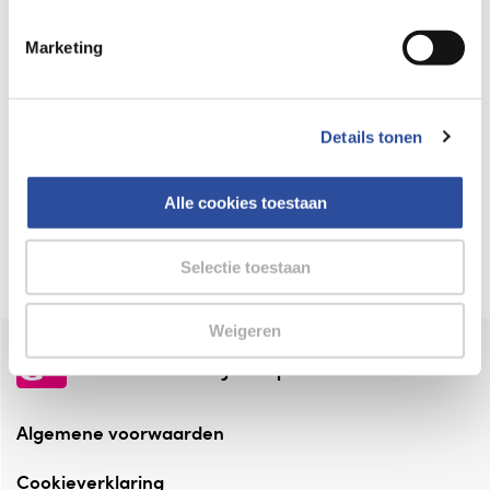
Keurmerk Zelfzorg Online
Marketing
⁠Verantwoorde zorg, ⁠ook online.
Winkelen met zekerheid
Details tonen
⁠Deze webshop is aangesloten ⁠bij
Thuiswinkelwaarborg.
Alle cookies toestaan
Altijd onze folder bij de hand
Check onze folders ⁠bij AlleFolders.
Selectie toestaan
Weigeren
de vriendelijke specialist
Algemene voorwaarden
Cookieverklaring