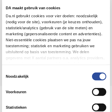
Voor 21u besteld,
binnen 2 dagen in huis
*
DA maakt gebruik van cookies
8.6 uit
4.106 reviews
Da.nl gebruikt cookies voor vier doelen: noodzakelijk
(nodig voor de site), voorkeuren (je keuzes onthouden),
Over DA
statistiek/analytics (gebruik van de site meten) en
Klantenservice
marketing (gepersonaliseerde content en advertenties).
Niet-essentiële cookies plaatsen we pas na jouw
Assortiment
toestemming; statistiek en marketing gebruiken we
uitsluitend op basis van toestemming. We delen
DA
Volg
op:
gegevens met X aantal partners o.a. analytics providers,
advertentienetwerken en social mediaplatforms; in onze
Cookie-verklaring
vind je de volledige lijst van partijen
Toestemmingsselectie
en de bewaartermijnen per categorie. Je kunt je keuze op
Noodzakelijk
elk moment wijzigen of intrekken via
Cookie-
instellingen
. Meer informatie over onze
Voorkeuren
Online aanbieder medicijnen
gegevensverwerking staat in de
Privacyverklaring
.
⁠Controleer welke medicijnen onze
webshop mag verkopen.
Statistieken