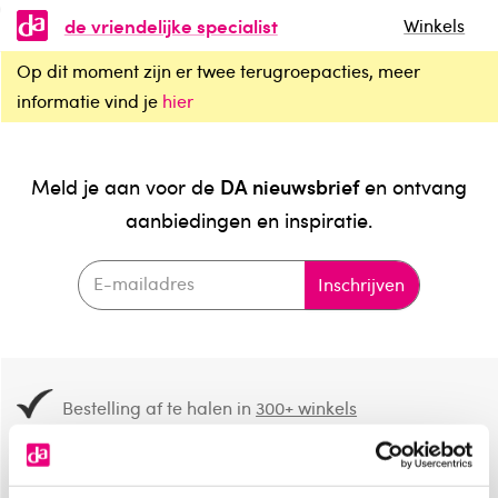
de vriendelijke specialist
Winkels
Op dit moment zijn er twee terugroepacties, meer
informatie vind je
hier
DA nieuwsbrief
Meld je aan voor de
en ontvang
aanbiedingen en inspiratie.
Inschrijven
Bestelling af te halen in
300+ winkels
Gratis verzending vanaf 49.-