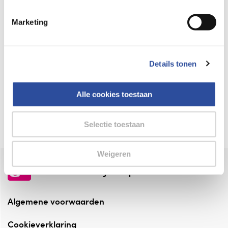
Keurmerk Zelfzorg Online
Marketing
⁠Verantwoorde zorg, ⁠ook online.
Winkelen met zekerheid
Details tonen
⁠Deze webshop is aangesloten ⁠bij
Thuiswinkelwaarborg.
Alle cookies toestaan
Altijd onze folder bij de hand
Check onze folders ⁠bij AlleFolders.
Selectie toestaan
Weigeren
de vriendelijke specialist
Algemene voorwaarden
Cookieverklaring