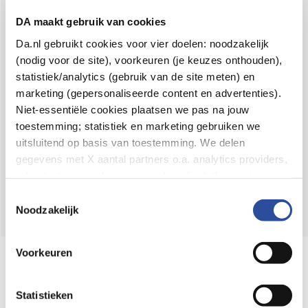
Voor 21u besteld,
binnen 2 dagen in huis
*
DA maakt gebruik van cookies
8.6 uit
4.106 reviews
Da.nl gebruikt cookies voor vier doelen: noodzakelijk
(nodig voor de site), voorkeuren (je keuzes onthouden),
Over DA
statistiek/analytics (gebruik van de site meten) en
Klantenservice
marketing (gepersonaliseerde content en advertenties).
Niet-essentiële cookies plaatsen we pas na jouw
Assortiment
toestemming; statistiek en marketing gebruiken we
uitsluitend op basis van toestemming. We delen
DA
Volg
op:
gegevens met X aantal partners o.a. analytics providers,
advertentienetwerken en social mediaplatforms; in onze
Cookie-verklaring
vind je de volledige lijst van partijen
Toestemmingsselectie
en de bewaartermijnen per categorie. Je kunt je keuze op
Noodzakelijk
elk moment wijzigen of intrekken via
Cookie-
instellingen
. Meer informatie over onze
Voorkeuren
Online aanbieder medicijnen
gegevensverwerking staat in de
Privacyverklaring
.
⁠Controleer welke medicijnen onze
webshop mag verkopen.
Statistieken