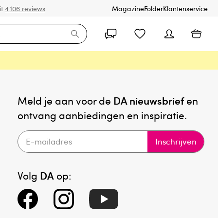
it
4.106 reviews
Magazine
Folder
Klantenservice
Meld je aan voor de
DA nieuwsbrief
en
ontvang aanbiedingen en inspiratie.
Inschrijven
Volg
DA
op: