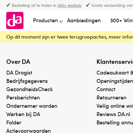
Bestelling af te halen in
300+ winkels
Gratis verzending van
Producten
Aanbiedingen
300+ Win
Op dit moment zijn er twee terugroepacties, meer info
Over DA
Klantenservi
DA Drogist
Cadeaukaart 
Bedrijfsgegevens
Openingstijden
GezondheidsCheck
Contact
Persberichten
Retourneren
Ondernemer worden
Veilig online w
Werken bij DA
Reviews DA.nl
Folder
Bestelling ann
Actievoorwaarden