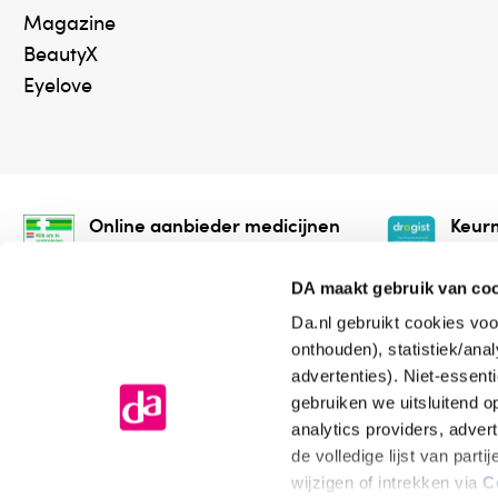
Magazine
BeautyX
Eyelove
Online aanbieder medicijnen
Keurm
⁠Controleer welke medicijnen
⁠Vera
onze webshop mag verkopen.
onlin
DA maakt gebruik van co
Da.nl gebruikt cookies voo
onthouden), statistiek/ana
advertenties). Niet-essent
gebruiken we uitsluitend 
analytics providers, adver
de volledige lijst van par
Algemene voorwaarden
Cookiev
wijzigen of intrekken via
C