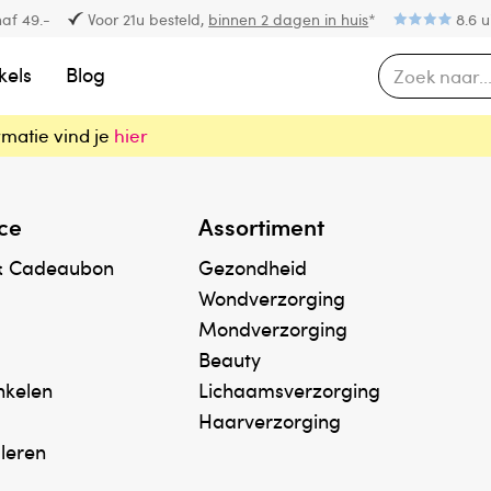
af 49.-
Voor 21u besteld,
binnen 2 dagen in huis
*
8.6 u
kels
Blog
rmatie vind je
hier
ce
Assortiment
& Cadeaubon
Gezondheid
Wondverzorging
Mondverzorging
Beauty
inkelen
Lichaamsverzorging
Haarverzorging
uleren