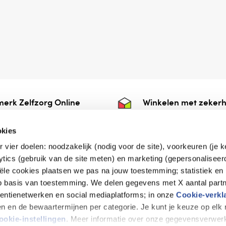
erk Zelfzorg Online
Winkelen met zekerh
ntwoorde zorg, ⁠ook
⁠Deze webshop is aan
e.
⁠bij Thuiswinkelwaarb
okies
r vier doelen: noodzakelijk (nodig voor de site), voorkeuren (je 
lytics (gebruik van de site meten) en marketing (gepersonaliseer
iële cookies plaatsen we pas na jouw toestemming; statistiek en
de vriendelijke specialist
op basis van toestemming. We delen gegevens met X aantal partn
tentienetwerken en social mediaplatforms; in onze
Cookie-verkl
tijen en de bewaartermijnen per categorie. Je kunt je keuze op el
erklaring
Disclaimer
Privacy verklaring
ookie-instellingen
. Meer informatie over onze gegevensverwerk