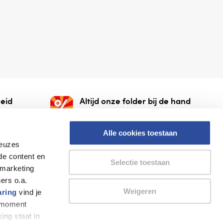
eid
Altijd onze folder bij de hand
gesloten
Check onze folders ⁠bij
org.
AlleFolders.
Alle cookies toestaan
keuzes
de content en
Selectie toestaan
 marketing
ers o.a.
Weigeren
aring
vind je
k moment
Thuiswinkel waarborg
AlleFolders
ing staat in