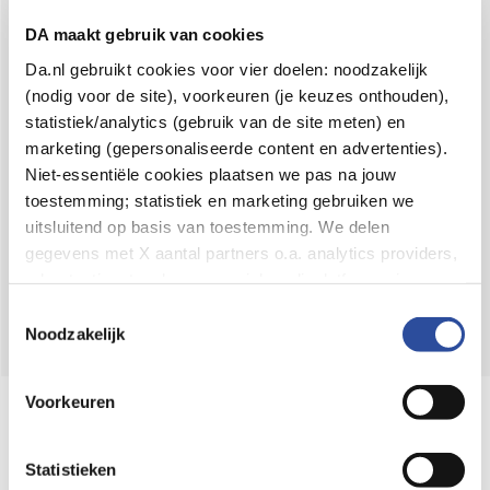
Voor 21u besteld,
binnen 2 dagen in huis
*
DA maakt gebruik van cookies
8.6 uit
4.106 reviews
Da.nl gebruikt cookies voor vier doelen: noodzakelijk
(nodig voor de site), voorkeuren (je keuzes onthouden),
Over DA
statistiek/analytics (gebruik van de site meten) en
Klantenservice
marketing (gepersonaliseerde content en advertenties).
Niet-essentiële cookies plaatsen we pas na jouw
Assortiment
toestemming; statistiek en marketing gebruiken we
uitsluitend op basis van toestemming. We delen
DA
Volg
op:
gegevens met X aantal partners o.a. analytics providers,
advertentienetwerken en social mediaplatforms; in onze
Cookie-verklaring
vind je de volledige lijst van partijen
Toestemmingsselectie
en de bewaartermijnen per categorie. Je kunt je keuze op
Noodzakelijk
elk moment wijzigen of intrekken via
Cookie-
instellingen
. Meer informatie over onze
Voorkeuren
Online aanbieder medicijnen
gegevensverwerking staat in de
Privacyverklaring
.
⁠Controleer welke medicijnen onze
webshop mag verkopen.
Statistieken