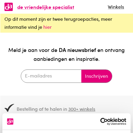
de vriendelijke specialist
Winkels
Op dit moment zijn er twee terugroepacties, meer
informatie vind je
hier
DA nieuwsbrief
Meld je aan voor de
en ontvang
aanbiedingen en inspiratie.
Inschrijven
Bestelling af te halen in
300+ winkels
Gratis verzending vanaf 49.-