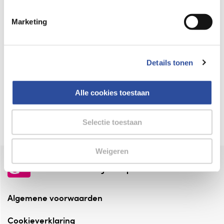
Keurmerk Zelfzorg Online
Marketing
⁠Verantwoorde zorg, ⁠ook online.
Winkelen met zekerheid
Details tonen
⁠Deze webshop is aangesloten ⁠bij
Thuiswinkelwaarborg.
Alle cookies toestaan
Altijd onze folder bij de hand
Check onze folders ⁠bij AlleFolders.
Selectie toestaan
Weigeren
de vriendelijke specialist
Algemene voorwaarden
Cookieverklaring