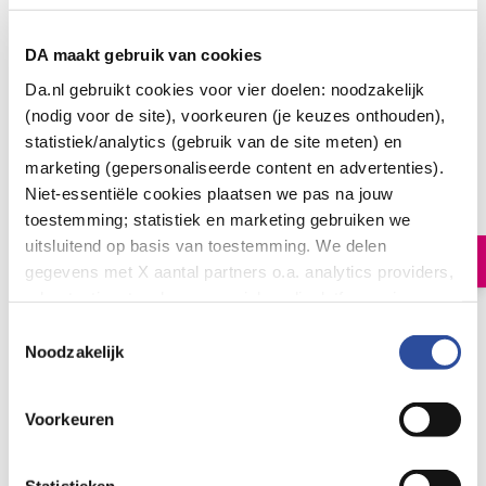
DA maakt gebruik van cookies
Da.nl gebruikt cookies voor vier doelen: noodzakelijk
(nodig voor de site), voorkeuren (je keuzes onthouden),
statistiek/analytics (gebruik van de site meten) en
Syoss Men power hold gel extra sterk
marketing (gepersonaliseerde content en advertenties).
8
.
49
250.00
Niet-essentiële cookies plaatsen we pas na jouw
Milliliter
toestemming; statistiek en marketing gebruiken we
uitsluitend op basis van toestemming. We delen
In winkelmand
gegevens met X aantal partners o.a. analytics providers,
advertentienetwerken en social mediaplatforms; in onze
Cookie-verklaring
vind je de volledige lijst van partijen
Toestemmingsselectie
Let op: niet alle producten zijn verkrijgbaar in onze winkels
en de bewaartermijnen per categorie. Je kunt je keuze op
Noodzakelijk
elk moment wijzigen of intrekken via
Cookie-
Bestelling af te halen in
300+ winkels
instellingen
. Meer informatie over onze
Gratis verzending vanaf 49.-
Voorkeuren
gegevensverwerking staat in de
Privacyverklaring
.
Voor 21u besteld,
morgen in huis
*