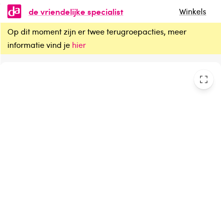
de vriendelijke specialist
Winkels
Op dit moment zijn er twee terugroepacties, meer
Syoss Men power hold gel extra sterk
informatie vind je
hier