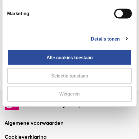
Keurmerk Zelfzorg Online
Marketing
⁠Verantwoorde zorg, ⁠ook online.
Winkelen met zekerheid
Details tonen
⁠Deze webshop is aangesloten ⁠bij
Thuiswinkelwaarborg.
Alle cookies toestaan
Altijd onze folder bij de hand
Check onze folders ⁠bij AlleFolders.
Selectie toestaan
Weigeren
de vriendelijke specialist
Algemene voorwaarden
Cookieverklaring