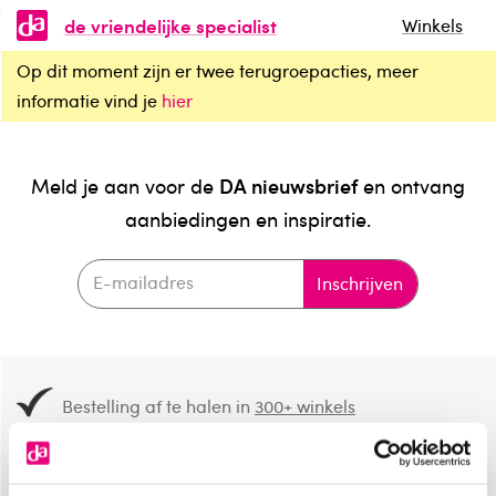
de vriendelijke specialist
Winkels
Op dit moment zijn er twee terugroepacties, meer
informatie vind je
hier
DA nieuwsbrief
Meld je aan voor de
en ontvang
aanbiedingen en inspiratie.
Inschrijven
Bestelling af te halen in
300+ winkels
Gratis verzending vanaf 49.-