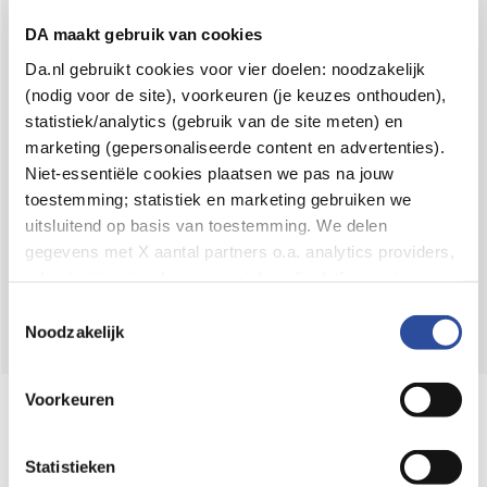
Voor 21u besteld,
binnen 2 dagen in huis
*
DA maakt gebruik van cookies
8.6 uit
4.106 reviews
Da.nl gebruikt cookies voor vier doelen: noodzakelijk
(nodig voor de site), voorkeuren (je keuzes onthouden),
Over DA
statistiek/analytics (gebruik van de site meten) en
Klantenservice
marketing (gepersonaliseerde content en advertenties).
Niet-essentiële cookies plaatsen we pas na jouw
Assortiment
toestemming; statistiek en marketing gebruiken we
uitsluitend op basis van toestemming. We delen
DA
Volg
op:
gegevens met X aantal partners o.a. analytics providers,
advertentienetwerken en social mediaplatforms; in onze
Cookie-verklaring
vind je de volledige lijst van partijen
Toestemmingsselectie
en de bewaartermijnen per categorie. Je kunt je keuze op
Noodzakelijk
elk moment wijzigen of intrekken via
Cookie-
instellingen
. Meer informatie over onze
Voorkeuren
Online aanbieder medicijnen
gegevensverwerking staat in de
Privacyverklaring
.
⁠Controleer welke medicijnen onze
webshop mag verkopen.
Statistieken