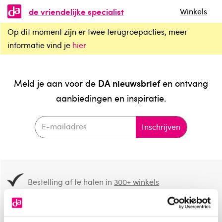
de vriendelijke specialist
Winkels
Op dit moment zijn er twee terugroepacties, meer
informatie vind je
hier
DA nieuwsbrief
Meld je aan voor de
en ontvang
aanbiedingen en inspiratie.
Inschrijven
Bestelling af te halen in
300+ winkels
Gratis verzending vanaf 49.-