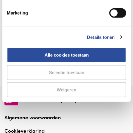
Keurmerk Zelfzorg Online
Marketing
⁠Verantwoorde zorg, ⁠ook online.
Winkelen met zekerheid
Details tonen
⁠Deze webshop is aangesloten ⁠bij
Thuiswinkelwaarborg.
Alle cookies toestaan
Altijd onze folder bij de hand
Check onze folders ⁠bij AlleFolders.
Selectie toestaan
Weigeren
de vriendelijke specialist
Algemene voorwaarden
Cookieverklaring