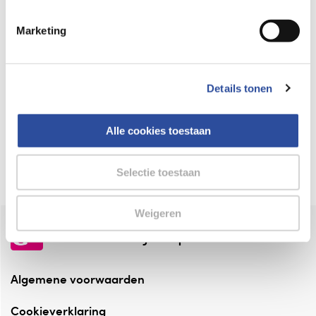
Keurmerk Zelfzorg Online
Marketing
⁠Verantwoorde zorg, ⁠ook online.
Winkelen met zekerheid
Details tonen
⁠Deze webshop is aangesloten ⁠bij
Thuiswinkelwaarborg.
Alle cookies toestaan
Altijd onze folder bij de hand
Check onze folders ⁠bij AlleFolders.
Selectie toestaan
Weigeren
de vriendelijke specialist
Algemene voorwaarden
Cookieverklaring