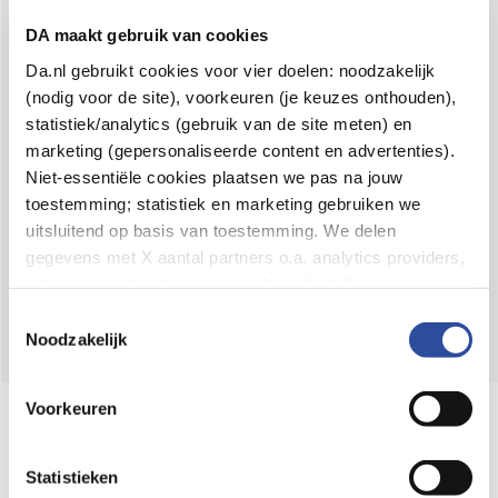
Voor 21u besteld,
binnen 2 dagen in huis
*
DA maakt gebruik van cookies
8.6 uit
4.106 reviews
Da.nl gebruikt cookies voor vier doelen: noodzakelijk
(nodig voor de site), voorkeuren (je keuzes onthouden),
Over DA
statistiek/analytics (gebruik van de site meten) en
Klantenservice
marketing (gepersonaliseerde content en advertenties).
Niet-essentiële cookies plaatsen we pas na jouw
Assortiment
toestemming; statistiek en marketing gebruiken we
uitsluitend op basis van toestemming. We delen
DA
Volg
op:
gegevens met X aantal partners o.a. analytics providers,
advertentienetwerken en social mediaplatforms; in onze
Cookie-verklaring
vind je de volledige lijst van partijen
Toestemmingsselectie
en de bewaartermijnen per categorie. Je kunt je keuze op
Noodzakelijk
elk moment wijzigen of intrekken via
Cookie-
instellingen
. Meer informatie over onze
Voorkeuren
Online aanbieder medicijnen
gegevensverwerking staat in de
Privacyverklaring
.
⁠Controleer welke medicijnen onze
webshop mag verkopen.
Statistieken