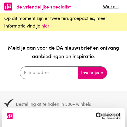
de vriendelijke specialist
Winkels
Op dit moment zijn er twee terugroepacties, meer
informatie vind je
hier
DA nieuwsbrief
Meld je aan voor de
en ontvang
aanbiedingen en inspiratie.
Inschrijven
Bestelling af te halen in
300+ winkels
Gratis verzending vanaf 49.-