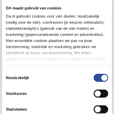
Voor 21u besteld,
binnen 2 dagen in huis
*
DA maakt gebruik van cookies
8.6 uit
4.106 reviews
Da.nl gebruikt cookies voor vier doelen: noodzakelijk
(nodig voor de site), voorkeuren (je keuzes onthouden),
Over DA
statistiek/analytics (gebruik van de site meten) en
Klantenservice
marketing (gepersonaliseerde content en advertenties).
Niet-essentiële cookies plaatsen we pas na jouw
Assortiment
toestemming; statistiek en marketing gebruiken we
uitsluitend op basis van toestemming. We delen
DA
Volg
op:
gegevens met X aantal partners o.a. analytics providers,
advertentienetwerken en social mediaplatforms; in onze
Cookie-verklaring
vind je de volledige lijst van partijen
Toestemmingsselectie
en de bewaartermijnen per categorie. Je kunt je keuze op
Noodzakelijk
elk moment wijzigen of intrekken via
Cookie-
instellingen
. Meer informatie over onze
Voorkeuren
Online aanbieder medicijnen
gegevensverwerking staat in de
Privacyverklaring
.
⁠Controleer welke medicijnen onze
webshop mag verkopen.
Statistieken