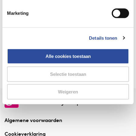
Keurmerk Zelfzorg Online
Marketing
⁠Verantwoorde zorg, ⁠ook online.
Winkelen met zekerheid
Details tonen
⁠Deze webshop is aangesloten ⁠bij
Thuiswinkelwaarborg.
Alle cookies toestaan
Altijd onze folder bij de hand
Check onze folders ⁠bij AlleFolders.
Selectie toestaan
Weigeren
de vriendelijke specialist
Algemene voorwaarden
Cookieverklaring