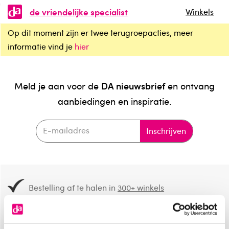
de vriendelijke specialist
Winkels
Op dit moment zijn er twee terugroepacties, meer
informatie vind je
hier
DA nieuwsbrief
Meld je aan voor de
en ontvang
aanbiedingen en inspiratie.
Inschrijven
Bestelling af te halen in
300+ winkels
Gratis verzending vanaf 49.-