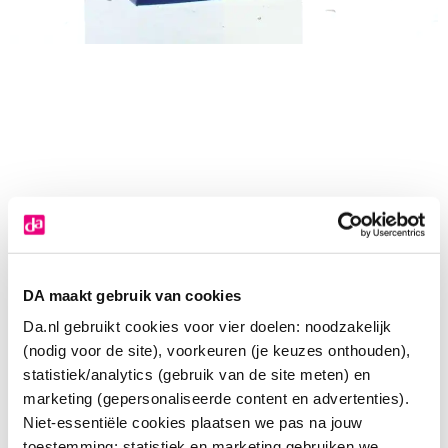
DA maakt gebruik van cookies
Da.nl gebruikt cookies voor vier doelen: noodzakelijk
(nodig voor de site), voorkeuren (je keuzes onthouden),
statistiek/analytics (gebruik van de site meten) en
marketing (gepersonaliseerde content en advertenties).
Niet-essentiële cookies plaatsen we pas na jouw
toestemming; statistiek en marketing gebruiken we