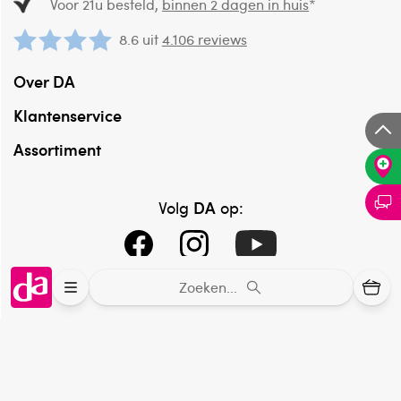
Voor 21u besteld,
binnen 2 dagen in huis
*
8.6 uit
4.106 reviews
Over DA
Klantenservice
Assortiment
DA
Volg
op:
Zoeken...
Online aanbieder medicijnen
⁠Controleer welke medicijnen onze
webshop mag verkopen.