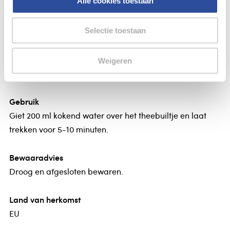
Alle cookies toestaan
Sonnentor Hennepblad thee bio
Sonnentor Hennep Bladeren
Selectie toestaan
Ingrediënten
Weigeren
Biologische hennepbladeren (cannabis sativa)
Gebruik
Giet 200 ml kokend water over het theebuiltje en laat
trekken voor 5-10 minuten.
Bewaaradvies
Droog en afgesloten bewaren.
Land van herkomst
EU