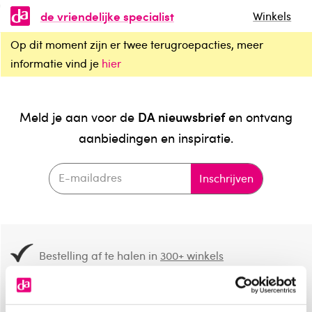
de vriendelijke specialist
Winkels
Op dit moment zijn er twee terugroepacties, meer
informatie vind je
hier
DA nieuwsbrief
Meld je aan voor de
en ontvang
aanbiedingen en inspiratie.
Inschrijven
Bestelling af te halen in
300+ winkels
Gratis verzending vanaf 49.-