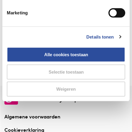
Keurmerk Zelfzorg Online
Marketing
⁠Verantwoorde zorg, ⁠ook online.
Winkelen met zekerheid
Details tonen
⁠Deze webshop is aangesloten ⁠bij
Thuiswinkelwaarborg.
Alle cookies toestaan
Altijd onze folder bij de hand
Check onze folders ⁠bij AlleFolders.
Selectie toestaan
Weigeren
de vriendelijke specialist
Algemene voorwaarden
Cookieverklaring