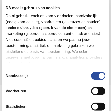
Voor 21u besteld,
binnen 2 dagen in huis
*
DA maakt gebruik van cookies
8.6 uit
4.106 reviews
Da.nl gebruikt cookies voor vier doelen: noodzakelijk
(nodig voor de site), voorkeuren (je keuzes onthouden),
Over DA
statistiek/analytics (gebruik van de site meten) en
Klantenservice
marketing (gepersonaliseerde content en advertenties).
Niet-essentiële cookies plaatsen we pas na jouw
Assortiment
toestemming; statistiek en marketing gebruiken we
uitsluitend op basis van toestemming. We delen
DA
Volg
op:
gegevens met X aantal partners o.a. analytics providers,
advertentienetwerken en social mediaplatforms; in onze
Cookie-verklaring
vind je de volledige lijst van partijen
Toestemmingsselectie
en de bewaartermijnen per categorie. Je kunt je keuze op
Noodzakelijk
elk moment wijzigen of intrekken via
Cookie-
instellingen
. Meer informatie over onze
Voorkeuren
Online aanbieder medicijnen
gegevensverwerking staat in de
Privacyverklaring
.
⁠Controleer welke medicijnen onze
webshop mag verkopen.
Statistieken