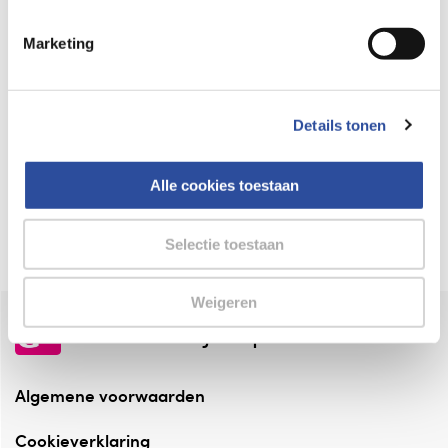
Keurmerk Zelfzorg Online
Marketing
⁠Verantwoorde zorg, ⁠ook online.
Winkelen met zekerheid
Details tonen
⁠Deze webshop is aangesloten ⁠bij
Thuiswinkelwaarborg.
Alle cookies toestaan
Altijd onze folder bij de hand
Check onze folders ⁠bij AlleFolders.
Selectie toestaan
Weigeren
de vriendelijke specialist
Algemene voorwaarden
Cookieverklaring