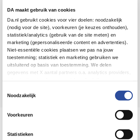
Voor 21u besteld,
binnen 2 dagen in huis
*
DA maakt gebruik van cookies
8.6 uit
4.106 reviews
Da.nl gebruikt cookies voor vier doelen: noodzakelijk
(nodig voor de site), voorkeuren (je keuzes onthouden),
Over DA
statistiek/analytics (gebruik van de site meten) en
Klantenservice
marketing (gepersonaliseerde content en advertenties).
Niet-essentiële cookies plaatsen we pas na jouw
Assortiment
toestemming; statistiek en marketing gebruiken we
uitsluitend op basis van toestemming. We delen
DA
Volg
op:
gegevens met X aantal partners o.a. analytics providers,
advertentienetwerken en social mediaplatforms; in onze
Cookie-verklaring
vind je de volledige lijst van partijen
Toestemmingsselectie
en de bewaartermijnen per categorie. Je kunt je keuze op
Noodzakelijk
elk moment wijzigen of intrekken via
Cookie-
instellingen
. Meer informatie over onze
Voorkeuren
Online aanbieder medicijnen
gegevensverwerking staat in de
Privacyverklaring
.
⁠Controleer welke medicijnen onze
webshop mag verkopen.
Statistieken