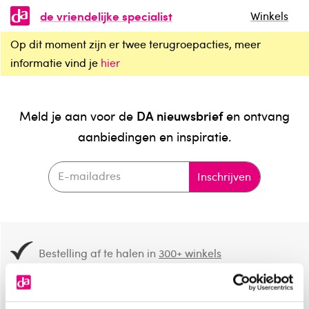
de vriendelijke specialist
Winkels
Op dit moment zijn er twee terugroepacties, meer
informatie vind je
hier
DA nieuwsbrief
Meld je aan voor de
en ontvang
aanbiedingen en inspiratie.
Inschrijven
Bestelling af te halen in
300+ winkels
Gratis verzending vanaf 49.-