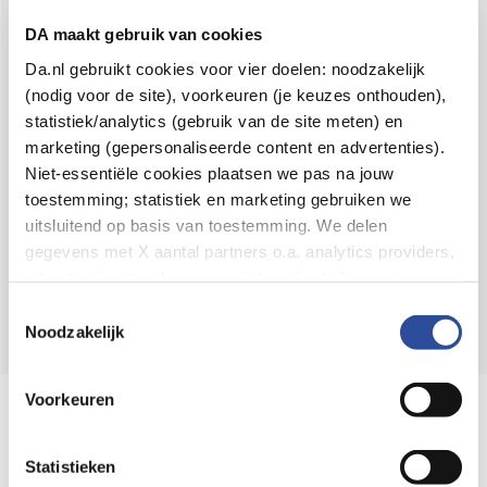
Voor 21u besteld,
binnen 2 dagen in huis
*
DA maakt gebruik van cookies
8.6 uit
4.106 reviews
Da.nl gebruikt cookies voor vier doelen: noodzakelijk
(nodig voor de site), voorkeuren (je keuzes onthouden),
Over DA
statistiek/analytics (gebruik van de site meten) en
Klantenservice
marketing (gepersonaliseerde content en advertenties).
Niet-essentiële cookies plaatsen we pas na jouw
Assortiment
toestemming; statistiek en marketing gebruiken we
uitsluitend op basis van toestemming. We delen
DA
Volg
op:
gegevens met X aantal partners o.a. analytics providers,
advertentienetwerken en social mediaplatforms; in onze
Cookie-verklaring
vind je de volledige lijst van partijen
Toestemmingsselectie
en de bewaartermijnen per categorie. Je kunt je keuze op
Noodzakelijk
elk moment wijzigen of intrekken via
Cookie-
instellingen
. Meer informatie over onze
Voorkeuren
Online aanbieder medicijnen
gegevensverwerking staat in de
Privacyverklaring
.
⁠Controleer welke medicijnen onze
webshop mag verkopen.
Statistieken