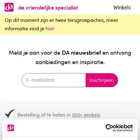
de vriendelijke specialist
Winkels
Op dit moment zijn er twee terugroepacties, meer
informatie vind je
hier
DA nieuwsbrief
Meld je aan voor de
en ontvang
aanbiedingen en inspiratie.
Inschrijven
Bestelling af te halen in
300+ winkels
Gratis verzending vanaf 49.-