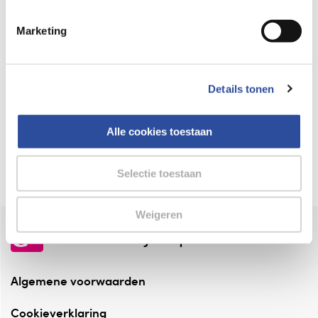
Keurmerk Zelfzorg Online
Marketing
⁠Verantwoorde zorg, ⁠ook online.
Winkelen met zekerheid
Details tonen
⁠Deze webshop is aangesloten ⁠bij
Thuiswinkelwaarborg.
Alle cookies toestaan
Altijd onze folder bij de hand
Check onze folders ⁠bij AlleFolders.
Selectie toestaan
Weigeren
de vriendelijke specialist
Algemene voorwaarden
Cookieverklaring