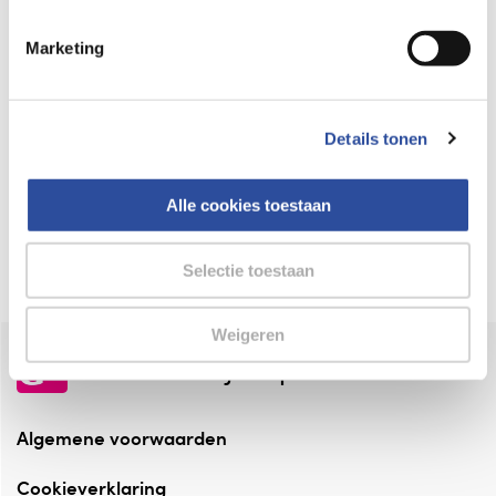
Keurmerk Zelfzorg Online
Marketing
⁠Verantwoorde zorg, ⁠ook online.
Winkelen met zekerheid
Details tonen
⁠Deze webshop is aangesloten ⁠bij
Thuiswinkelwaarborg.
Alle cookies toestaan
Altijd onze folder bij de hand
Check onze folders ⁠bij AlleFolders.
Selectie toestaan
Weigeren
de vriendelijke specialist
Algemene voorwaarden
Cookieverklaring