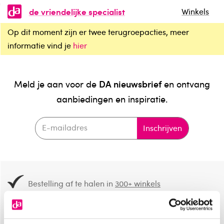
de vriendelijke specialist
Winkels
Op dit moment zijn er twee terugroepacties, meer
informatie vind je
hier
DA nieuwsbrief
Meld je aan voor de
en ontvang
aanbiedingen en inspiratie.
Inschrijven
Bestelling af te halen in
300+ winkels
Gratis verzending vanaf 49.-