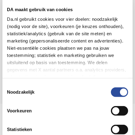
Voor 21u besteld,
binnen 2 dagen in huis
*
DA maakt gebruik van cookies
8.6 uit
4.106 reviews
Da.nl gebruikt cookies voor vier doelen: noodzakelijk
(nodig voor de site), voorkeuren (je keuzes onthouden),
Over DA
statistiek/analytics (gebruik van de site meten) en
Klantenservice
marketing (gepersonaliseerde content en advertenties).
Niet-essentiële cookies plaatsen we pas na jouw
Assortiment
toestemming; statistiek en marketing gebruiken we
uitsluitend op basis van toestemming. We delen
DA
Volg
op:
gegevens met X aantal partners o.a. analytics providers,
advertentienetwerken en social mediaplatforms; in onze
Cookie-verklaring
vind je de volledige lijst van partijen
Toestemmingsselectie
en de bewaartermijnen per categorie. Je kunt je keuze op
Noodzakelijk
elk moment wijzigen of intrekken via
Cookie-
instellingen
. Meer informatie over onze
Voorkeuren
Online aanbieder medicijnen
gegevensverwerking staat in de
Privacyverklaring
.
⁠Controleer welke medicijnen onze
webshop mag verkopen.
Statistieken