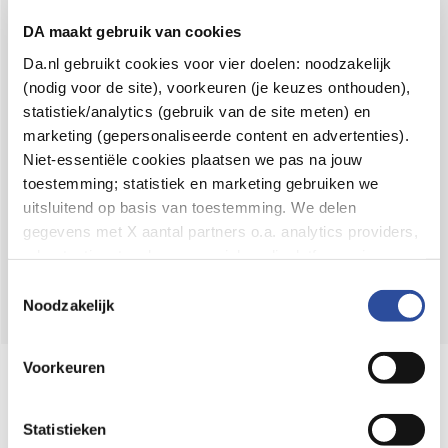
Voor 21u besteld,
binnen 2 dagen in huis
*
DA maakt gebruik van cookies
8.6 uit
4.106 reviews
Da.nl gebruikt cookies voor vier doelen: noodzakelijk
(nodig voor de site), voorkeuren (je keuzes onthouden),
Over DA
statistiek/analytics (gebruik van de site meten) en
Klantenservice
marketing (gepersonaliseerde content en advertenties).
Niet-essentiële cookies plaatsen we pas na jouw
Assortiment
toestemming; statistiek en marketing gebruiken we
uitsluitend op basis van toestemming. We delen
DA
Volg
op:
gegevens met X aantal partners o.a. analytics providers,
advertentienetwerken en social mediaplatforms; in onze
Cookie-verklaring
vind je de volledige lijst van partijen
Toestemmingsselectie
en de bewaartermijnen per categorie. Je kunt je keuze op
Noodzakelijk
elk moment wijzigen of intrekken via
Cookie-
instellingen
. Meer informatie over onze
Voorkeuren
Online aanbieder medicijnen
gegevensverwerking staat in de
Privacyverklaring
.
⁠Controleer welke medicijnen onze
webshop mag verkopen.
Statistieken