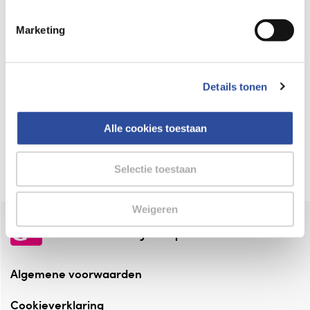
Keurmerk Zelfzorg Online
Marketing
⁠Verantwoorde zorg, ⁠ook online.
Winkelen met zekerheid
Details tonen
⁠Deze webshop is aangesloten ⁠bij
Thuiswinkelwaarborg.
Alle cookies toestaan
Altijd onze folder bij de hand
Check onze folders ⁠bij AlleFolders.
Selectie toestaan
Weigeren
de vriendelijke specialist
Algemene voorwaarden
Cookieverklaring