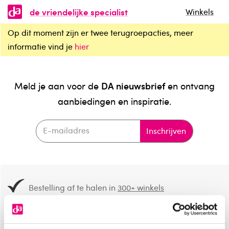
de vriendelijke specialist
Winkels
Op dit moment zijn er twee terugroepacties, meer
informatie vind je
hier
DA nieuwsbrief
Meld je aan voor de
en ontvang
aanbiedingen en inspiratie.
Inschrijven
Bestelling af te halen in
300+ winkels
Gratis verzending vanaf 49.-