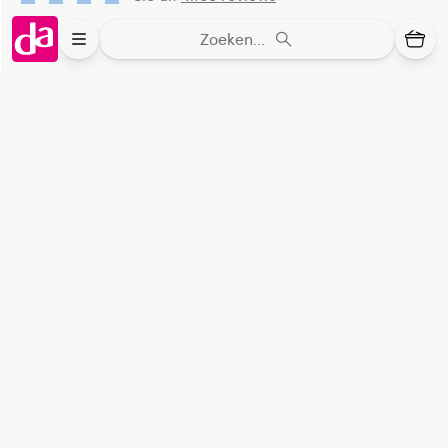
Zoeken...
Over DA
Klantenservice
Assortiment
DA
Volg
op:
Online aanbieder medicijnen
⁠Controleer welke medicijnen onze
webshop mag verkopen.
Keurmerk Zelfzorg Online