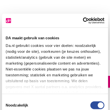
DA maakt gebruik van cookies
Da.nl gebruikt cookies voor vier doelen: noodzakelijk
(nodig voor de site), voorkeuren (je keuzes onthouden),
Sensodyne Tandpasta repair & protect mini
statistiek/analytics (gebruik van de site meten) en
marketing (gepersonaliseerde content en advertenties).
1
.
89
Niet-essentiële cookies plaatsen we pas na jouw
15.00
Milliliter
toestemming; statistiek en marketing gebruiken we
uitsluitend op basis van toestemming. We delen
In winkelmand
gegevens met X aantal partners o.a. analytics providers,
advertentienetwerken en social mediaplatforms; in onze
Cookie-verklaring
vind je de volledige lijst van partijen
Let op: niet alle producten zijn verkrijgbaar in onze winkels
Toestemmingsselectie
en de bewaartermijnen per categorie. Je kunt je keuze op
Noodzakelijk