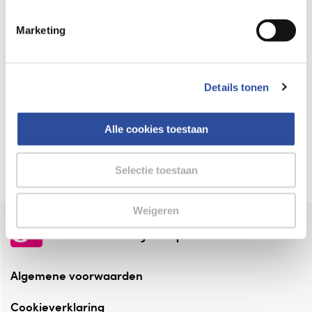
Keurmerk Zelfzorg Online
Marketing
⁠Verantwoorde zorg, ⁠ook online.
Winkelen met zekerheid
Details tonen
⁠Deze webshop is aangesloten ⁠bij
Thuiswinkelwaarborg.
Alle cookies toestaan
Altijd onze folder bij de hand
Check onze folders ⁠bij AlleFolders.
Selectie toestaan
Weigeren
de vriendelijke specialist
Algemene voorwaarden
Cookieverklaring