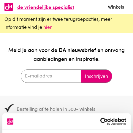
de vriendelijke specialist
Winkels
Op dit moment zijn er twee terugroepacties, meer
informatie vind je
hier
DA nieuwsbrief
Meld je aan voor de
en ontvang
aanbiedingen en inspiratie.
Inschrijven
Bestelling af te halen in
300+ winkels
Gratis verzending vanaf 49.-