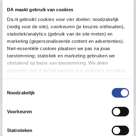
Voor 21u besteld,
binnen 2 dagen in huis
*
DA maakt gebruik van cookies
8.6 uit
4.106 reviews
Da.nl gebruikt cookies voor vier doelen: noodzakelijk
(nodig voor de site), voorkeuren (je keuzes onthouden),
Over DA
statistiek/analytics (gebruik van de site meten) en
Klantenservice
marketing (gepersonaliseerde content en advertenties).
Niet-essentiële cookies plaatsen we pas na jouw
Assortiment
toestemming; statistiek en marketing gebruiken we
uitsluitend op basis van toestemming. We delen
DA
Volg
op:
gegevens met X aantal partners o.a. analytics providers,
advertentienetwerken en social mediaplatforms; in onze
Cookie-verklaring
vind je de volledige lijst van partijen
Toestemmingsselectie
en de bewaartermijnen per categorie. Je kunt je keuze op
Noodzakelijk
elk moment wijzigen of intrekken via
Cookie-
instellingen
. Meer informatie over onze
Voorkeuren
Online aanbieder medicijnen
gegevensverwerking staat in de
Privacyverklaring
.
⁠Controleer welke medicijnen onze
webshop mag verkopen.
Statistieken