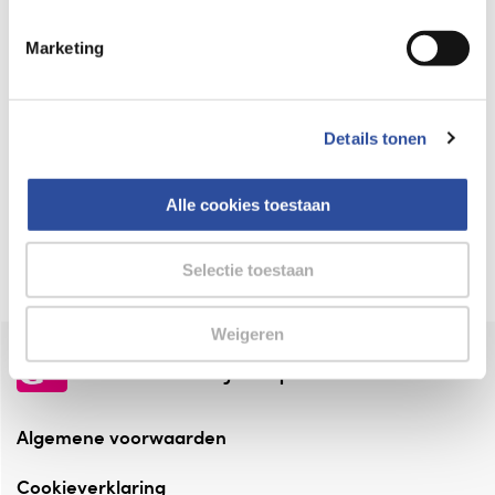
Keurmerk Zelfzorg Online
Marketing
⁠Verantwoorde zorg, ⁠ook online.
Winkelen met zekerheid
Details tonen
⁠Deze webshop is aangesloten ⁠bij
Thuiswinkelwaarborg.
Alle cookies toestaan
Altijd onze folder bij de hand
Check onze folders ⁠bij AlleFolders.
Selectie toestaan
Weigeren
de vriendelijke specialist
Algemene voorwaarden
Cookieverklaring