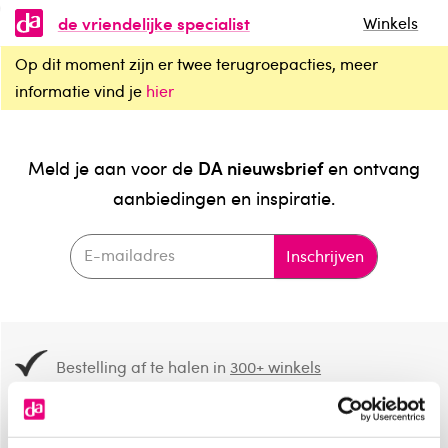
de vriendelijke specialist
Winkels
Op dit moment zijn er twee terugroepacties, meer
informatie vind je
hier
DA nieuwsbrief
Meld je aan voor de
en ontvang
aanbiedingen en inspiratie.
Inschrijven
Bestelling af te halen in
300+ winkels
Gratis verzending vanaf 49.-