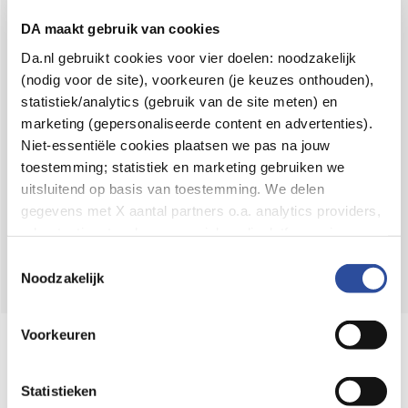
Voor 21u besteld,
binnen 2 dagen in huis
*
DA maakt gebruik van cookies
8.6 uit
4.106 reviews
Da.nl gebruikt cookies voor vier doelen: noodzakelijk
(nodig voor de site), voorkeuren (je keuzes onthouden),
Over DA
statistiek/analytics (gebruik van de site meten) en
Klantenservice
marketing (gepersonaliseerde content en advertenties).
Niet-essentiële cookies plaatsen we pas na jouw
Assortiment
toestemming; statistiek en marketing gebruiken we
uitsluitend op basis van toestemming. We delen
DA
Volg
op:
gegevens met X aantal partners o.a. analytics providers,
advertentienetwerken en social mediaplatforms; in onze
Cookie-verklaring
vind je de volledige lijst van partijen
Toestemmingsselectie
en de bewaartermijnen per categorie. Je kunt je keuze op
Noodzakelijk
elk moment wijzigen of intrekken via
Cookie-
instellingen
. Meer informatie over onze
Voorkeuren
Online aanbieder medicijnen
gegevensverwerking staat in de
Privacyverklaring
.
⁠Controleer welke medicijnen onze
webshop mag verkopen.
Statistieken