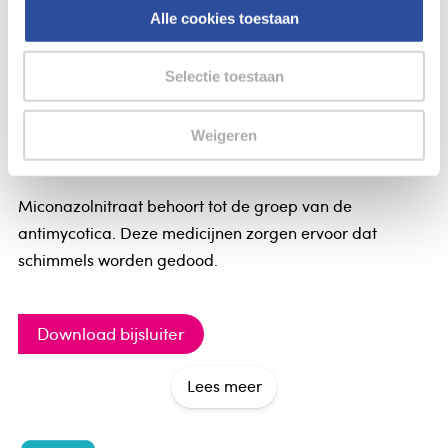
Alle cookies toestaan
Sandoz Miconazolnitraat creme
Sandoz Miconazolnitraat creme
Selectie toestaan
RVG 22848=15382 UAD
Miconazolnitraat Sandoz® crème 20, hydrofiele crème
Weigeren
20 mg/g
Miconazolnitraat behoort tot de groep van de
antimycotica. Deze medicijnen zorgen ervoor dat
schimmels worden gedood.
Waarvoor wordt dit product gebruikt
Download bijsluiter
Bij infecties van huid en nagels die veroorzaakt worden
door voor miconazolnitraat gevoelige schimmels en
Lees meer
gisten.