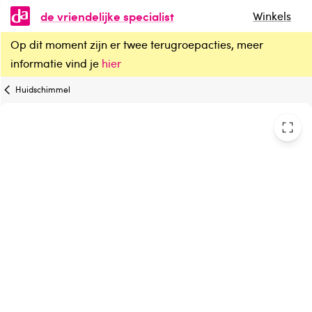
de vriendelijke specialist
Winkels
Op dit moment zijn er twee terugroepacties, meer
Sandoz Miconazolnitraat creme
informatie vind je
hier
Huidschimmel