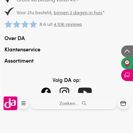
Voor 21u besteld,
binnen 2 dagen in huis
*
8.6 uit
4.106 reviews
Over DA
Klantenservice
Assortiment
DA
Volg
op:
Zoeken...
Online aanbieder medicijnen
⁠Controleer welke medicijnen onze