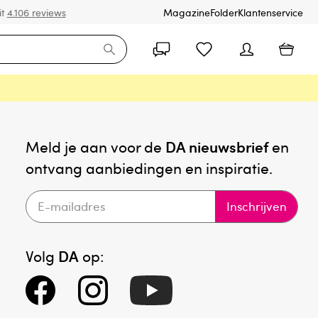
it
4.106 reviews
Magazine
Folder
Klantenservice
Meld je aan voor de
DA nieuwsbrief
en
ontvang aanbiedingen en inspiratie.
Inschrijven
Volg
DA
op: