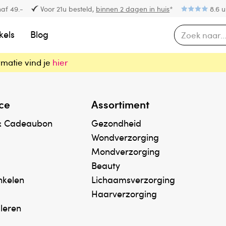
af 49.-
Voor 21u besteld,
binnen 2 dagen in huis
*
8.6 u
kels
Blog
rmatie vind je
hier
ce
Assortiment
& Cadeaubon
Gezondheid
Wondverzorging
Mondverzorging
Beauty
inkelen
Lichaamsverzorging
Haarverzorging
uleren