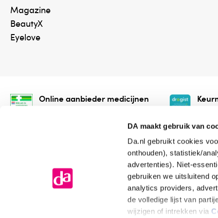
Magazine
BeautyX
Eyelove
Online aanbieder medicijnen
Keurm
⁠Controleer welke medicijnen
⁠Vera
onze webshop mag verkopen.
onlin
DA maakt gebruik van co
Da.nl gebruikt cookies voo
onthouden), statistiek/ana
advertenties). Niet-essent
gebruiken we uitsluitend 
analytics providers, adver
de volledige lijst van par
Algemene voorwaarden
Cookiev
wijzigen of intrekken via
C