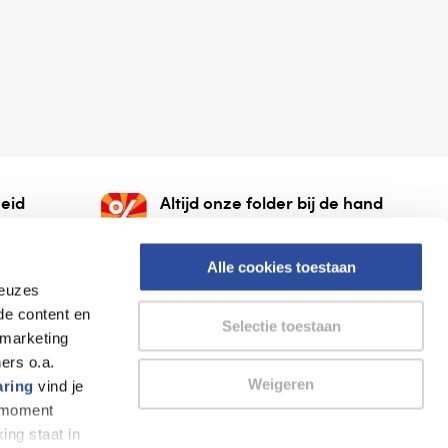
eid
Altijd onze folder bij de hand
gesloten
Check onze folders ⁠bij
org.
AlleFolders.
Alle cookies toestaan
keuzes
de content en
Selectie toestaan
 marketing
ers o.a.
Weigeren
aring
vind je
k moment
Thuiswinkel waarborg
AlleFolders
ing staat in