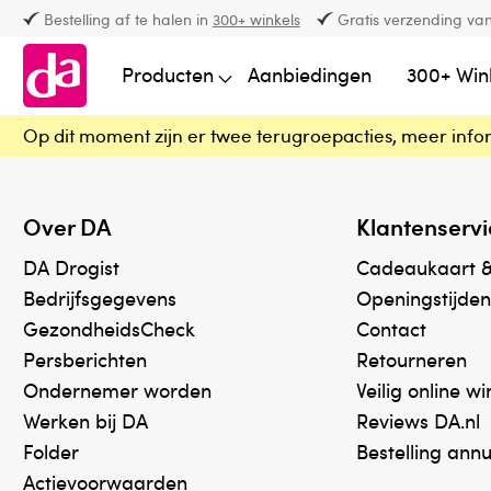
Bestelling af te halen in
300+ winkels
Gratis verzending van
Producten
Aanbiedingen
300+ Win
Op dit moment zijn er twee terugroepacties, meer info
Over DA
Klantenservi
DA Drogist
Cadeaukaart 
Bedrijfsgegevens
Openingstijden
GezondheidsCheck
Contact
Persberichten
Retourneren
Ondernemer worden
Veilig online w
Werken bij DA
Reviews DA.nl
Folder
Bestelling ann
Actievoorwaarden