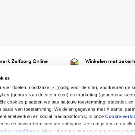
erk Zelfzorg Online
Winkelen met zekerh
ntwoorde zorg, ⁠ook
⁠Deze webshop is aan
e.
⁠bij Thuiswinkelwaarb
okies
r vier doelen: noodzakelijk (nodig voor de site), voorkeuren (je 
lytics (gebruik van de site meten) en marketing (gepersonaliseer
iële cookies plaatsen we pas na jouw toestemming; statistiek en
de vriendelijke specialist
op basis van toestemming. We delen gegevens met X aantal partn
tentienetwerken en social mediaplatforms; in onze
Cookie-verkl
tijen en de bewaartermijnen per categorie. Je kunt je keuze op el
erklaring
Disclaimer
Privacy verklaring
ookie-instellingen
. Meer informatie over onze gegevensverwerk