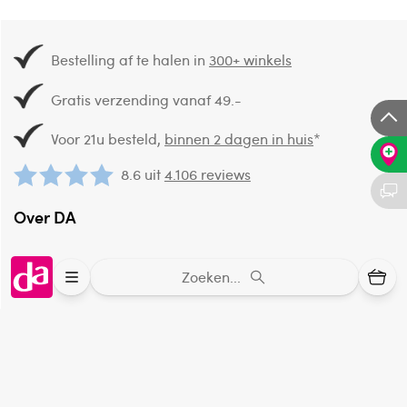
Bestelling af te halen in
300+ winkels
Gratis verzending vanaf 49.-
Voor 21u besteld,
binnen 2 dagen in huis
*
8.6 uit
4.106 reviews
Over DA
Klantenservice
Zoeken...
Assortiment
DA
Volg
op: