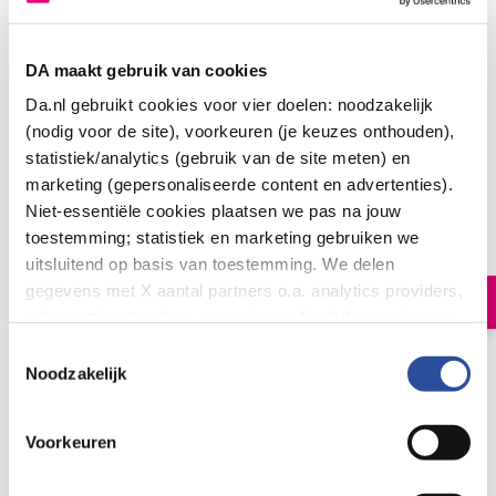
DA maakt gebruik van cookies
Da.nl gebruikt cookies voor vier doelen: noodzakelijk
(nodig voor de site), voorkeuren (je keuzes onthouden),
statistiek/analytics (gebruik van de site meten) en
Roosvicee Origineel vruchtenmix
marketing (gepersonaliseerde content en advertenties).
Niet-essentiële cookies plaatsen we pas na jouw
4
.
99
500.00
toestemming; statistiek en marketing gebruiken we
Milliliter
uitsluitend op basis van toestemming. We delen
gegevens met X aantal partners o.a. analytics providers,
In winkelmand
advertentienetwerken en social mediaplatforms; in onze
Cookie-verklaring
vind je de volledige lijst van partijen
Toestemmingsselectie
Roosvicee Original Vruchtenmix is een lekkere en
en de bewaartermijnen per categorie. Je kunt je keuze op
Noodzakelijk
gezonde vruchtensiroop met een lobbig karakter en een
elk moment wijzigen of intrekken via
Cookie-
instellingen
. Meer informatie over onze
authentieke smaak.
Voorkeuren
gegevensverwerking staat in de
Privacyverklaring
.
Let op: niet alle producten zijn verkrijgbaar in onze winkels