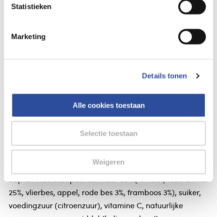
Statistieken
Bestelling af te halen in
300+ winkels
Gratis verzending vanaf 49.-
Voor 21u besteld,
morgen in huis
*
Marketing
Details tonen
Gegevens
Roosvicee Origineel vruchtenmix
Alle cookies toestaan
Roosvicee Origineel vruchtenmix
Selectie toestaan
Roosvicee Origineel vruchtenmix
Weigeren
Ingrediënten
Sap uit vructensapconcentraat 68% (tomaat, rozenbottel
25%, vlierbes, appel, rode bes 3%, framboos 3%), suiker,
voedingzuur (citroenzuur), vitamine C, natuurlijke