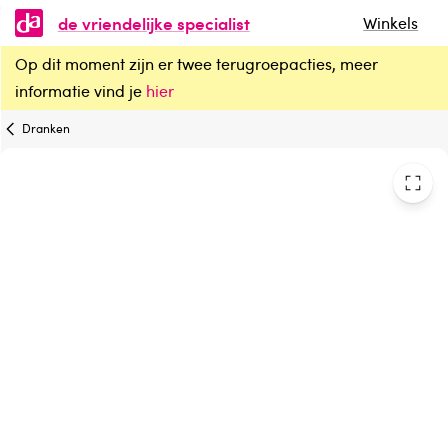
de vriendelijke specialist
Winkels
Op dit moment zijn er twee terugroepacties, meer
Roosvicee Origineel vruchtenmix
informatie vind je
hier
Dranken