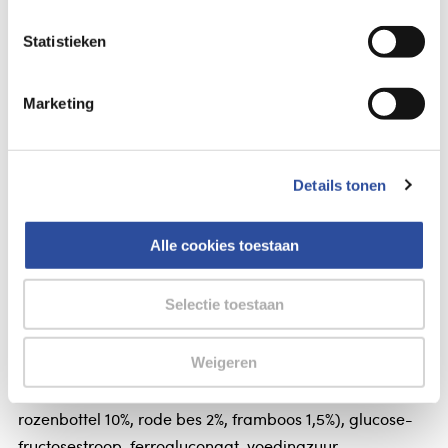
Statistieken
Bestelling af te halen in
300+ winkels
Gratis verzending vanaf 49.-
Voor 21u besteld,
morgen in huis
*
Marketing
Gegevens
Details tonen
Roosvicee Fruitkracht ferro
Alle cookies toestaan
Roosvicee Fruitkracht ferro
Selectie toestaan
Roosvicee Fruitkracht ferro
Ingrediënten
Weigeren
Suiker, sap uit vruchtensapconcentraat 36% (tomaat,
rozenbottel 10%, rode bes 2%, framboos 1,5%), glucose-
fructosestroop, ferrogluconaat, voedingzuur