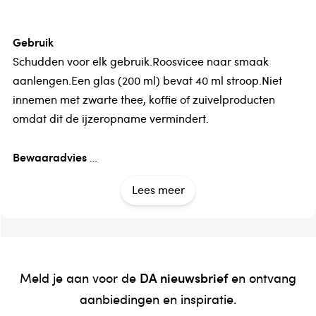
Gebruik
Schudden voor elk gebruik.Roosvicee naar smaak
aanlengen.Een glas (200 ml) bevat 40 ml stroop.Niet
innemen met zwarte thee, koffie of zuivelproducten
omdat dit de ijzeropname vermindert.
Bewaaradvies
Na opening gekoeld bewaren
Lees meer
Land van herkomst
Nederland
Verantwoordelijk voor het in de handel brengen
DA nieuwsbrief
Meld je aan voor de
en ontvang
Van Tol Retail
aanbiedingen en inspiratie.