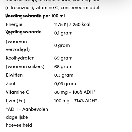
(citroenzuur), vitamine C, conserveermiddel
(kaliumsorbaat)
Voedingswaarde per 100 ml
Energie
1175 KJ / 280 kcal
Voedingswaarde
Vet
0,1 gram
(waarvan
0 gram
verzadigd)
Koolhydraten
69 gram
(waarvan suikers)
68 gram
Eiwitten
0,3 gram
Zout
0,03 gram
Vitamine C
80 mg - 100% ADH*
IJzer (Fe)
100 mg - 714% ADH*
*ADH - Aanbevolen
dagelijske
hoeveelheid