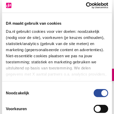
DA maakt gebruik van cookies
Da.nl gebruikt cookies voor vier doelen: noodzakelijk
(nodig voor de site), voorkeuren (je keuzes onthouden),
statistiek/analytics (gebruik van de site meten) en
Roosvicee Fruitkracht ferro
marketing (gepersonaliseerde content en advertenties).
Niet-essentiële cookies plaatsen we pas na jouw
6
.
49
500.00
toestemming; statistiek en marketing gebruiken we
Milliliter
uitsluitend op basis van toestemming. We delen
gegevens met X aantal partners o.a. analytics providers,
In winkelmand
advertentienetwerken en social mediaplatforms; in onze
Cookie-verklaring
vind je de volledige lijst van partijen
Toestemmingsselectie
Aan Roosvicee Vruchtvitaal Ferro is ferrogluconaat
en de bewaartermijnen per categorie. Je kunt je keuze op
Noodzakelijk
toegevoegd, een ijzer dat snel in het bloed wordt
elk moment wijzigen of intrekken via
Cookie-
opgenomen.
instellingen
. Meer informatie over onze
Voorkeuren
gegevensverwerking staat in de
Privacyverklaring
.
Let op: niet alle producten zijn verkrijgbaar in onze winkels