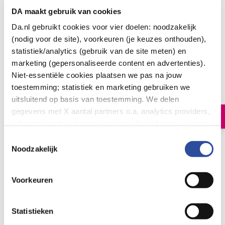
DA maakt gebruik van cookies
Da.nl gebruikt cookies voor vier doelen: noodzakelijk
(nodig voor de site), voorkeuren (je keuzes onthouden),
statistiek/analytics (gebruik van de site meten) en
marketing (gepersonaliseerde content en advertenties).
Rhino Horn Neusspoeler rood
Niet-essentiële cookies plaatsen we pas na jouw
14
.
50
toestemming; statistiek en marketing gebruiken we
1.00
Stuks
uitsluitend op basis van toestemming. We delen
gegevens met X aantal partners o.a. analytics providers,
In winkelmand
advertentienetwerken en social mediaplatforms; in onze
Cookie-verklaring
vind je de volledige lijst van partijen
Toestemmingsselectie
Rhino Horn Neusspoeler rood
en de bewaartermijnen per categorie. Je kunt je keuze op
Noodzakelijk
elk moment wijzigen of intrekken via
Cookie-
Let op: niet alle producten zijn verkrijgbaar in onze winkels
instellingen
. Meer informatie over onze
Voorkeuren
gegevensverwerking staat in de
Privacyverklaring
.
Bestelling af te halen in
300+ winkels
Gratis verzending vanaf 49.-
Statistieken
Voor 21u besteld,
morgen in huis
*