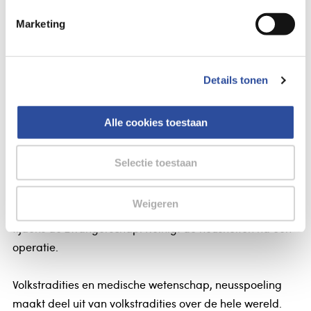
Marketing
Gegevens
Rhino Horn Neusspoeler rood
Details tonen
Rhino Horn Neusspoeler rood
Alle cookies toestaan
Rhino Horn neusspoeler rood
Selectie toestaan
Opent de neusholten bij verkoudheid,
voorhoofdsholteontsteking, hooikoorts en stofallergieën.
Weigeren
Helpt ook bij een verstopte neus bij snurkproblemen of
tijdens de zwangerschap. Reinigt de neusholten na een
operatie.
Volkstradities en medische wetenschap, neusspoeling
maakt deel uit van volkstradities over de hele wereld.