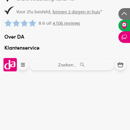
Voor 21u besteld,
binnen 2 dagen in huis
*
8.6 uit
4.106 reviews
Over DA
Klantenservice
Assortiment
Zoeken...
DA
Volg
op:
Online aanbieder medicijnen
⁠Controleer welke medicijnen onze