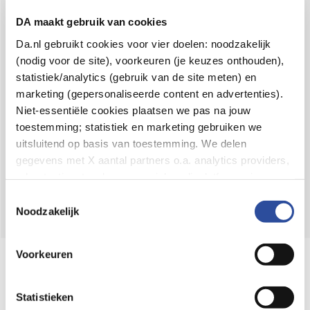
Voor 21u besteld,
binnen 2 dagen in huis
*
DA maakt gebruik van cookies
8.6 uit
4.106 reviews
Da.nl gebruikt cookies voor vier doelen: noodzakelijk
(nodig voor de site), voorkeuren (je keuzes onthouden),
Over DA
statistiek/analytics (gebruik van de site meten) en
Klantenservice
marketing (gepersonaliseerde content en advertenties).
Niet-essentiële cookies plaatsen we pas na jouw
Assortiment
toestemming; statistiek en marketing gebruiken we
uitsluitend op basis van toestemming. We delen
DA
Volg
op:
gegevens met X aantal partners o.a. analytics providers,
advertentienetwerken en social mediaplatforms; in onze
Cookie-verklaring
vind je de volledige lijst van partijen
Toestemmingsselectie
en de bewaartermijnen per categorie. Je kunt je keuze op
Noodzakelijk
elk moment wijzigen of intrekken via
Cookie-
instellingen
. Meer informatie over onze
Voorkeuren
Online aanbieder medicijnen
gegevensverwerking staat in de
Privacyverklaring
.
⁠Controleer welke medicijnen onze
webshop mag verkopen.
Statistieken