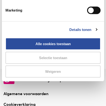
Keurmerk Zelfzorg Online
Marketing
⁠Verantwoorde zorg, ⁠ook online.
Winkelen met zekerheid
Details tonen
⁠Deze webshop is aangesloten ⁠bij
Thuiswinkelwaarborg.
Alle cookies toestaan
Altijd onze folder bij de hand
Check onze folders ⁠bij AlleFolders.
Selectie toestaan
Weigeren
de vriendelijke specialist
Algemene voorwaarden
Cookieverklaring