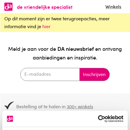
de vriendelijke specialist
Winkels
Op dit moment zijn er twee terugroepacties, meer
informatie vind je
hier
DA nieuwsbrief
Meld je aan voor de
en ontvang
aanbiedingen en inspiratie.
Inschrijven
Bestelling af te halen in
300+ winkels
Gratis verzending vanaf 49.-