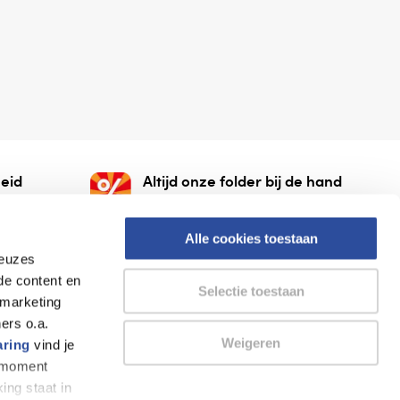
eid
Altijd onze folder bij de hand
gesloten
Check onze folders ⁠bij
org.
AlleFolders.
Alle cookies toestaan
keuzes
de content en
Selectie toestaan
 marketing
ers o.a.
Weigeren
aring
vind je
k moment
Thuiswinkel waarborg
AlleFolders
ing staat in