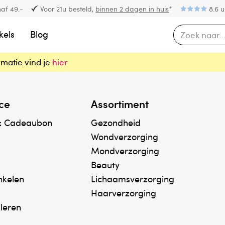
af 49.-
Voor 21u besteld,
binnen 2 dagen in huis
*
8.6 u
kels
Blog
rmatie vind je
hier
ce
Assortiment
& Cadeaubon
Gezondheid
Wondverzorging
Mondverzorging
Beauty
inkelen
Lichaamsverzorging
Haarverzorging
uleren