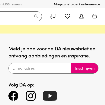
it
4.106 reviews
Magazine
Folder
Klantenservice
Meld je aan voor de
DA nieuwsbrief
en
ontvang aanbiedingen en inspiratie.
Inschrijven
Volg
DA
op: