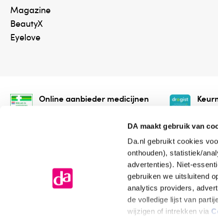
Magazine
BeautyX
Eyelove
Online aanbieder medicijnen
Keurm
⁠Controleer welke medicijnen
⁠Vera
onze webshop mag verkopen.
onlin
DA maakt gebruik van co
Da.nl gebruikt cookies voo
onthouden), statistiek/ana
advertenties). Niet-essent
gebruiken we uitsluitend 
analytics providers, adver
de volledige lijst van par
Algemene voorwaarden
Cookiev
wijzigen of intrekken via
C