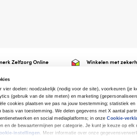
erk Zelfzorg Online
Winkelen met zekerh
ntwoorde zorg, ⁠ook
⁠Deze webshop is aan
e.
⁠bij Thuiswinkelwaarb
okies
r vier doelen: noodzakelijk (nodig voor de site), voorkeuren (je 
lytics (gebruik van de site meten) en marketing (gepersonaliseer
iële cookies plaatsen we pas na jouw toestemming; statistiek en
de vriendelijke specialist
op basis van toestemming. We delen gegevens met X aantal partn
tentienetwerken en social mediaplatforms; in onze
Cookie-verkl
tijen en de bewaartermijnen per categorie. Je kunt je keuze op el
erklaring
Disclaimer
Privacy verklaring
ookie-instellingen
. Meer informatie over onze gegevensverwerk