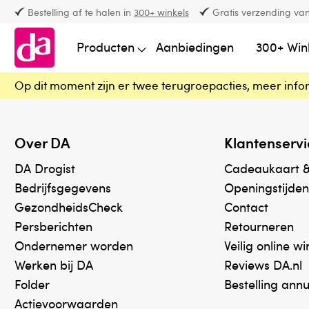
Bestelling af te halen in
300+ winkels
Gratis verzending van
Producten
Aanbiedingen
300+ Win
Op dit moment zijn er twee terugroepacties, meer info
Over DA
Klantenservi
DA Drogist
Cadeaukaart 
Bedrijfsgegevens
Openingstijden
GezondheidsCheck
Contact
Persberichten
Retourneren
Ondernemer worden
Veilig online w
Werken bij DA
Reviews DA.nl
Folder
Bestelling ann
Actievoorwaarden