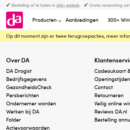
Bestelling af te halen in
300+ winkels
Gratis verzending van
Producten
Aanbiedingen
300+ Win
Op dit moment zijn er twee terugroepacties, meer info
Over DA
Klantenservi
DA Drogist
Cadeaukaart 
Bedrijfsgegevens
Openingstijden
GezondheidsCheck
Contact
Persberichten
Retourneren
Ondernemer worden
Veilig online w
Werken bij DA
Reviews DA.nl
Folder
Bestelling ann
Actievoorwaarden