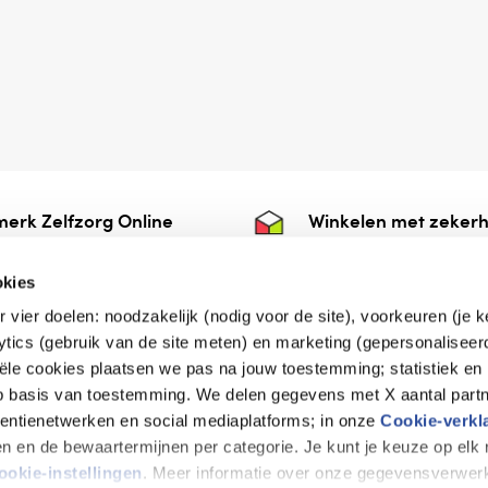
erk Zelfzorg Online
Winkelen met zekerh
ntwoorde zorg, ⁠ook
⁠Deze webshop is aan
e.
⁠bij Thuiswinkelwaarb
okies
r vier doelen: noodzakelijk (nodig voor de site), voorkeuren (je 
lytics (gebruik van de site meten) en marketing (gepersonaliseer
iële cookies plaatsen we pas na jouw toestemming; statistiek en
de vriendelijke specialist
op basis van toestemming. We delen gegevens met X aantal partn
tentienetwerken en social mediaplatforms; in onze
Cookie-verkl
tijen en de bewaartermijnen per categorie. Je kunt je keuze op el
erklaring
Disclaimer
Privacy verklaring
ookie-instellingen
. Meer informatie over onze gegevensverwerk