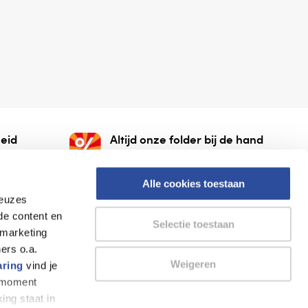
eid
Altijd onze folder bij de hand
gesloten
Check onze folders ⁠bij
org.
AlleFolders.
Alle cookies toestaan
keuzes
de content en
Selectie toestaan
 marketing
ers o.a.
Weigeren
aring
vind je
k moment
Thuiswinkel waarborg
AlleFolders
ing staat in