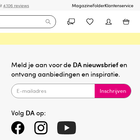
it
4.106 reviews
Magazine
Folder
Klantenservice
Meld je aan voor de
DA nieuwsbrief
en
ontvang aanbiedingen en inspiratie.
Inschrijven
Volg
DA
op: