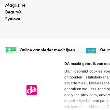
Magazine
BeautyX
Eyelove
Online aanbieder medicijnen
Keurm
⁠Controleer welke medicijnen
⁠Vera
onze webshop mag verkopen.
onlin
DA maakt gebruik van co
Da.nl gebruikt cookies voo
onthouden), statistiek/ana
advertenties). Niet-essent
gebruiken we uitsluitend 
analytics providers, adver
de volledige lijst van par
Algemene voorwaarden
Cookiev
wijzigen of intrekken via
C