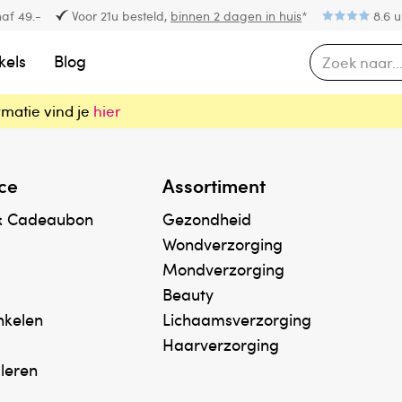
af 49.-
Voor 21u besteld,
binnen 2 dagen in huis
*
8.6 u
kels
Blog
rmatie vind je
hier
ce
Assortiment
& Cadeaubon
Gezondheid
Wondverzorging
Mondverzorging
Beauty
inkelen
Lichaamsverzorging
Haarverzorging
uleren