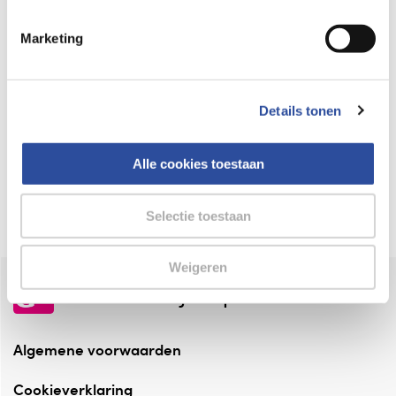
Keurmerk Zelfzorg Online
Marketing
⁠Verantwoorde zorg, ⁠ook online.
Winkelen met zekerheid
Details tonen
⁠Deze webshop is aangesloten ⁠bij
Thuiswinkelwaarborg.
Alle cookies toestaan
Altijd onze folder bij de hand
Check onze folders ⁠bij AlleFolders.
Selectie toestaan
Weigeren
de vriendelijke specialist
Algemene voorwaarden
Cookieverklaring