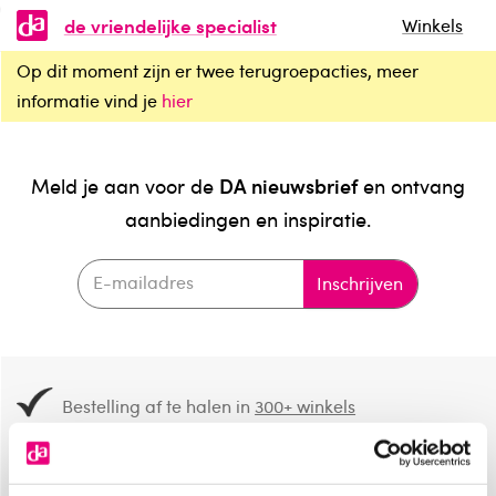
de vriendelijke specialist
Winkels
Op dit moment zijn er twee terugroepacties, meer
informatie vind je
hier
DA nieuwsbrief
Meld je aan voor de
en ontvang
aanbiedingen en inspiratie.
Inschrijven
Bestelling af te halen in
300+ winkels
Gratis verzending vanaf 49.-