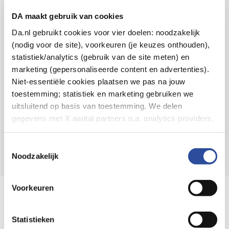
Voor 21u besteld,
binnen 2 dagen in huis
*
DA maakt gebruik van cookies
8.6 uit
4.106 reviews
Da.nl gebruikt cookies voor vier doelen: noodzakelijk
(nodig voor de site), voorkeuren (je keuzes onthouden),
Over DA
statistiek/analytics (gebruik van de site meten) en
Klantenservice
marketing (gepersonaliseerde content en advertenties).
Niet-essentiële cookies plaatsen we pas na jouw
Assortiment
toestemming; statistiek en marketing gebruiken we
uitsluitend op basis van toestemming. We delen
DA
Volg
op:
gegevens met X aantal partners o.a. analytics providers,
advertentienetwerken en social mediaplatforms; in onze
Cookie-verklaring
vind je de volledige lijst van partijen
Toestemmingsselectie
en de bewaartermijnen per categorie. Je kunt je keuze op
Noodzakelijk
elk moment wijzigen of intrekken via
Cookie-
instellingen
. Meer informatie over onze
Voorkeuren
Online aanbieder medicijnen
gegevensverwerking staat in de
Privacyverklaring
.
⁠Controleer welke medicijnen onze
webshop mag verkopen.
Statistieken