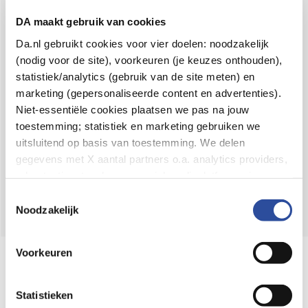
Voor 21u besteld,
binnen 2 dagen in huis
*
DA maakt gebruik van cookies
8.6 uit
4.106 reviews
Da.nl gebruikt cookies voor vier doelen: noodzakelijk
(nodig voor de site), voorkeuren (je keuzes onthouden),
Over DA
statistiek/analytics (gebruik van de site meten) en
Klantenservice
marketing (gepersonaliseerde content en advertenties).
Niet-essentiële cookies plaatsen we pas na jouw
Assortiment
toestemming; statistiek en marketing gebruiken we
uitsluitend op basis van toestemming. We delen
DA
Volg
op:
gegevens met X aantal partners o.a. analytics providers,
advertentienetwerken en social mediaplatforms; in onze
Cookie-verklaring
vind je de volledige lijst van partijen
Toestemmingsselectie
en de bewaartermijnen per categorie. Je kunt je keuze op
Noodzakelijk
elk moment wijzigen of intrekken via
Cookie-
instellingen
. Meer informatie over onze
Voorkeuren
Online aanbieder medicijnen
gegevensverwerking staat in de
Privacyverklaring
.
⁠Controleer welke medicijnen onze
webshop mag verkopen.
Statistieken