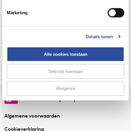
Keurmerk Zelfzorg Online
Marketing
⁠Verantwoorde zorg, ⁠ook online.
Winkelen met zekerheid
Details tonen
⁠Deze webshop is aangesloten ⁠bij
Thuiswinkelwaarborg.
Alle cookies toestaan
Altijd onze folder bij de hand
Check onze folders ⁠bij AlleFolders.
Selectie toestaan
Weigeren
de vriendelijke specialist
Algemene voorwaarden
Cookieverklaring