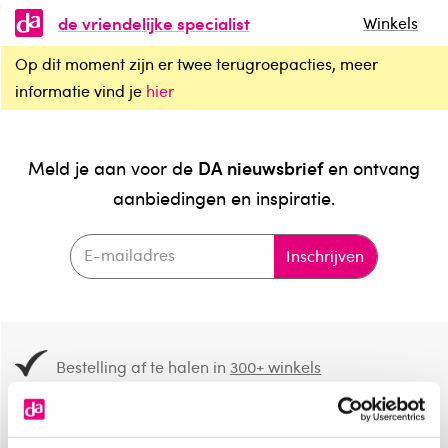
de vriendelijke specialist
Winkels
Op dit moment zijn er twee terugroepacties, meer
informatie vind je
hier
DA nieuwsbrief
Meld je aan voor de
en ontvang
aanbiedingen en inspiratie.
Inschrijven
Bestelling af te halen in
300+ winkels
Gratis verzending vanaf 49.-