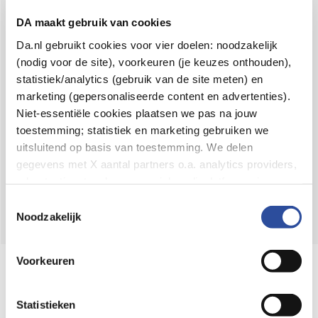
Voor 21u besteld,
binnen 2 dagen in huis
*
DA maakt gebruik van cookies
8.6 uit
4.106 reviews
Da.nl gebruikt cookies voor vier doelen: noodzakelijk
(nodig voor de site), voorkeuren (je keuzes onthouden),
Over DA
statistiek/analytics (gebruik van de site meten) en
Klantenservice
marketing (gepersonaliseerde content en advertenties).
Niet-essentiële cookies plaatsen we pas na jouw
Assortiment
toestemming; statistiek en marketing gebruiken we
uitsluitend op basis van toestemming. We delen
DA
Volg
op:
gegevens met X aantal partners o.a. analytics providers,
advertentienetwerken en social mediaplatforms; in onze
Cookie-verklaring
vind je de volledige lijst van partijen
Toestemmingsselectie
en de bewaartermijnen per categorie. Je kunt je keuze op
Noodzakelijk
elk moment wijzigen of intrekken via
Cookie-
instellingen
. Meer informatie over onze
Voorkeuren
Online aanbieder medicijnen
gegevensverwerking staat in de
Privacyverklaring
.
⁠Controleer welke medicijnen onze
webshop mag verkopen.
Statistieken