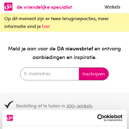
de vriendelijke specialist
Winkels
Op dit moment zijn er twee terugroepacties, meer
informatie vind je
hier
DA nieuwsbrief
Meld je aan voor de
en ontvang
aanbiedingen en inspiratie.
Inschrijven
Bestelling af te halen in
300+ winkels
Gratis verzending vanaf 49.-