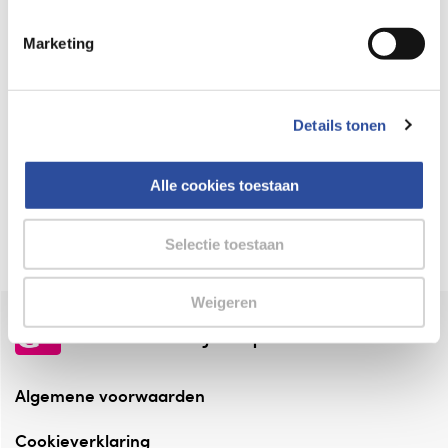
Keurmerk Zelfzorg Online
Marketing
⁠Verantwoorde zorg, ⁠ook online.
Winkelen met zekerheid
Details tonen
⁠Deze webshop is aangesloten ⁠bij
Thuiswinkelwaarborg.
Alle cookies toestaan
Altijd onze folder bij de hand
Check onze folders ⁠bij AlleFolders.
Selectie toestaan
Weigeren
de vriendelijke specialist
Algemene voorwaarden
Cookieverklaring