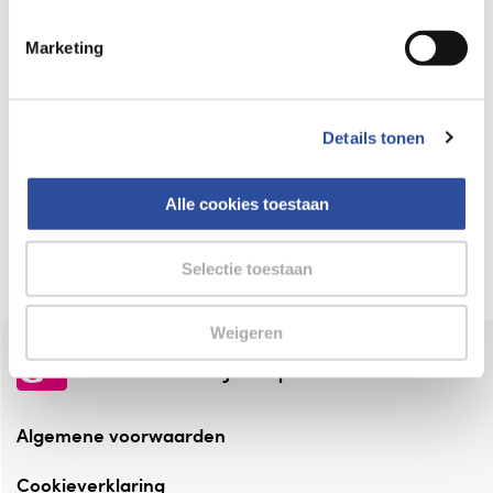
Keurmerk Zelfzorg Online
Marketing
⁠Verantwoorde zorg, ⁠ook online.
Winkelen met zekerheid
Details tonen
⁠Deze webshop is aangesloten ⁠bij
Thuiswinkelwaarborg.
Alle cookies toestaan
Altijd onze folder bij de hand
Check onze folders ⁠bij AlleFolders.
Selectie toestaan
Weigeren
de vriendelijke specialist
Algemene voorwaarden
Cookieverklaring