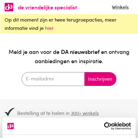
de vriendelijke specialist
Winkels
Op dit moment zijn er twee terugroepacties, meer
informatie vind je
hier
DA nieuwsbrief
Meld je aan voor de
en ontvang
aanbiedingen en inspiratie.
Inschrijven
Bestelling af te halen in
300+ winkels
Gratis verzending vanaf 49.-