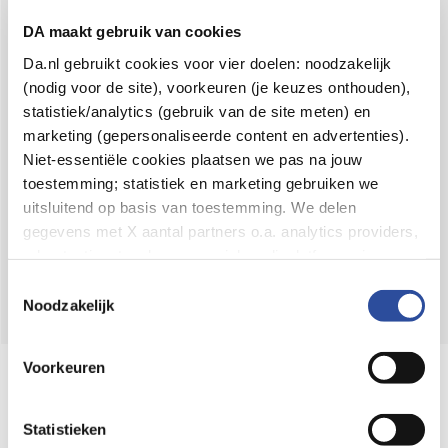
Voor 21u besteld,
binnen 2 dagen in huis
*
DA maakt gebruik van cookies
8.6 uit
4.106 reviews
Da.nl gebruikt cookies voor vier doelen: noodzakelijk
(nodig voor de site), voorkeuren (je keuzes onthouden),
Over DA
statistiek/analytics (gebruik van de site meten) en
Klantenservice
marketing (gepersonaliseerde content en advertenties).
Niet-essentiële cookies plaatsen we pas na jouw
Assortiment
toestemming; statistiek en marketing gebruiken we
uitsluitend op basis van toestemming. We delen
DA
Volg
op:
gegevens met X aantal partners o.a. analytics providers,
advertentienetwerken en social mediaplatforms; in onze
Cookie-verklaring
vind je de volledige lijst van partijen
Toestemmingsselectie
en de bewaartermijnen per categorie. Je kunt je keuze op
Noodzakelijk
elk moment wijzigen of intrekken via
Cookie-
instellingen
. Meer informatie over onze
Voorkeuren
Online aanbieder medicijnen
gegevensverwerking staat in de
Privacyverklaring
.
⁠Controleer welke medicijnen onze
webshop mag verkopen.
Statistieken