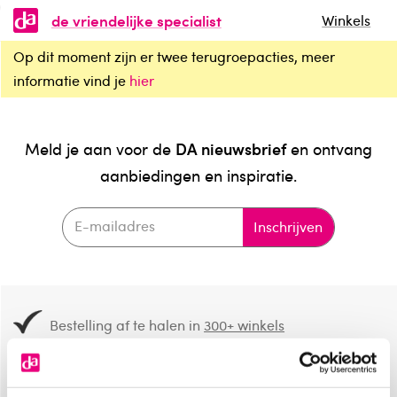
de vriendelijke specialist
Winkels
Op dit moment zijn er twee terugroepacties, meer
informatie vind je
hier
DA nieuwsbrief
Meld je aan voor de
en ontvang
aanbiedingen en inspiratie.
Inschrijven
Bestelling af te halen in
300+ winkels
Gratis verzending vanaf 49.-