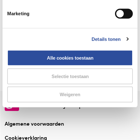
Keurmerk Zelfzorg Online
Marketing
⁠Verantwoorde zorg, ⁠ook online.
Winkelen met zekerheid
Details tonen
⁠Deze webshop is aangesloten ⁠bij
Thuiswinkelwaarborg.
Alle cookies toestaan
Altijd onze folder bij de hand
Check onze folders ⁠bij AlleFolders.
Selectie toestaan
Weigeren
de vriendelijke specialist
Algemene voorwaarden
Cookieverklaring