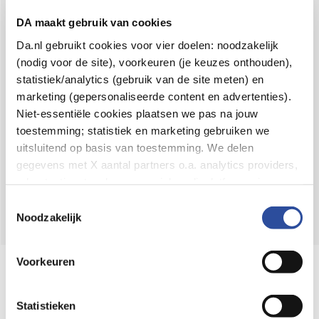
Voor 21u besteld,
binnen 2 dagen in huis
*
DA maakt gebruik van cookies
8.6 uit
4.106 reviews
Da.nl gebruikt cookies voor vier doelen: noodzakelijk
(nodig voor de site), voorkeuren (je keuzes onthouden),
Over DA
statistiek/analytics (gebruik van de site meten) en
Klantenservice
marketing (gepersonaliseerde content en advertenties).
Niet-essentiële cookies plaatsen we pas na jouw
Assortiment
toestemming; statistiek en marketing gebruiken we
uitsluitend op basis van toestemming. We delen
DA
Volg
op:
gegevens met X aantal partners o.a. analytics providers,
advertentienetwerken en social mediaplatforms; in onze
Cookie-verklaring
vind je de volledige lijst van partijen
Toestemmingsselectie
en de bewaartermijnen per categorie. Je kunt je keuze op
Noodzakelijk
elk moment wijzigen of intrekken via
Cookie-
instellingen
. Meer informatie over onze
Voorkeuren
Online aanbieder medicijnen
gegevensverwerking staat in de
Privacyverklaring
.
⁠Controleer welke medicijnen onze
webshop mag verkopen.
Statistieken