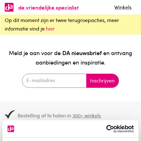
de vriendelijke specialist
Winkels
Op dit moment zijn er twee terugroepacties, meer
informatie vind je
hier
DA nieuwsbrief
Meld je aan voor de
en ontvang
aanbiedingen en inspiratie.
Inschrijven
Bestelling af te halen in
300+ winkels
Gratis verzending vanaf 49.-