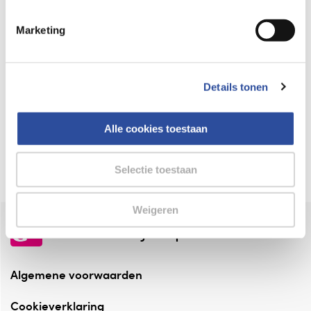
Keurmerk Zelfzorg Online
Marketing
⁠Verantwoorde zorg, ⁠ook online.
Winkelen met zekerheid
Details tonen
⁠Deze webshop is aangesloten ⁠bij
Thuiswinkelwaarborg.
Alle cookies toestaan
Altijd onze folder bij de hand
Check onze folders ⁠bij AlleFolders.
Selectie toestaan
Weigeren
de vriendelijke specialist
Algemene voorwaarden
Cookieverklaring