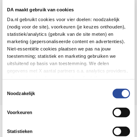
Voor 21u besteld,
binnen 2 dagen in huis
*
DA maakt gebruik van cookies
8.6 uit
4.106 reviews
Da.nl gebruikt cookies voor vier doelen: noodzakelijk
(nodig voor de site), voorkeuren (je keuzes onthouden),
Over DA
statistiek/analytics (gebruik van de site meten) en
Klantenservice
marketing (gepersonaliseerde content en advertenties).
Niet-essentiële cookies plaatsen we pas na jouw
Assortiment
toestemming; statistiek en marketing gebruiken we
uitsluitend op basis van toestemming. We delen
DA
Volg
op:
gegevens met X aantal partners o.a. analytics providers,
advertentienetwerken en social mediaplatforms; in onze
Cookie-verklaring
vind je de volledige lijst van partijen
Toestemmingsselectie
en de bewaartermijnen per categorie. Je kunt je keuze op
Noodzakelijk
elk moment wijzigen of intrekken via
Cookie-
instellingen
. Meer informatie over onze
Voorkeuren
Online aanbieder medicijnen
gegevensverwerking staat in de
Privacyverklaring
.
⁠Controleer welke medicijnen onze
webshop mag verkopen.
Statistieken