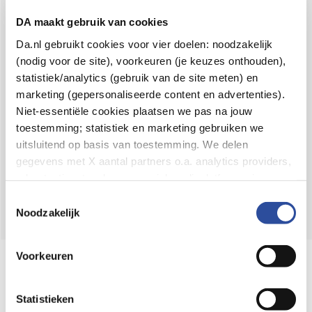
Voor 21u besteld,
binnen 2 dagen in huis
*
DA maakt gebruik van cookies
8.6 uit
4.106 reviews
Da.nl gebruikt cookies voor vier doelen: noodzakelijk
(nodig voor de site), voorkeuren (je keuzes onthouden),
Over DA
statistiek/analytics (gebruik van de site meten) en
Klantenservice
marketing (gepersonaliseerde content en advertenties).
Niet-essentiële cookies plaatsen we pas na jouw
Assortiment
toestemming; statistiek en marketing gebruiken we
uitsluitend op basis van toestemming. We delen
DA
Volg
op:
gegevens met X aantal partners o.a. analytics providers,
advertentienetwerken en social mediaplatforms; in onze
Cookie-verklaring
vind je de volledige lijst van partijen
Toestemmingsselectie
en de bewaartermijnen per categorie. Je kunt je keuze op
Noodzakelijk
elk moment wijzigen of intrekken via
Cookie-
instellingen
. Meer informatie over onze
Voorkeuren
Online aanbieder medicijnen
gegevensverwerking staat in de
Privacyverklaring
.
⁠Controleer welke medicijnen onze
webshop mag verkopen.
Statistieken