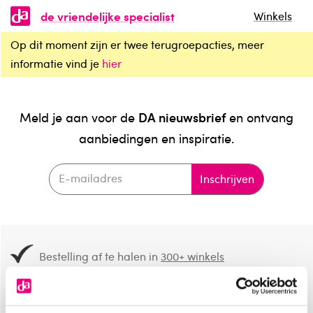
de vriendelijke specialist
Winkels
Op dit moment zijn er twee terugroepacties, meer
informatie vind je
hier
DA nieuwsbrief
Meld je aan voor de
en ontvang
aanbiedingen en inspiratie.
Inschrijven
Bestelling af te halen in
300+ winkels
Gratis verzending vanaf 49.-