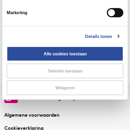
Keurmerk Zelfzorg Online
Marketing
⁠Verantwoorde zorg, ⁠ook online.
Winkelen met zekerheid
Details tonen
⁠Deze webshop is aangesloten ⁠bij
Thuiswinkelwaarborg.
Alle cookies toestaan
Altijd onze folder bij de hand
Check onze folders ⁠bij AlleFolders.
Selectie toestaan
Weigeren
de vriendelijke specialist
Algemene voorwaarden
Cookieverklaring