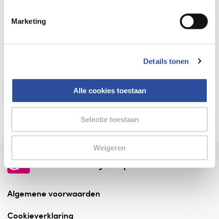
Keurmerk Zelfzorg Online
Marketing
⁠Verantwoorde zorg, ⁠ook online.
Winkelen met zekerheid
Details tonen
⁠Deze webshop is aangesloten ⁠bij
Thuiswinkelwaarborg.
Alle cookies toestaan
Altijd onze folder bij de hand
Check onze folders ⁠bij AlleFolders.
Selectie toestaan
Weigeren
de vriendelijke specialist
Algemene voorwaarden
Cookieverklaring