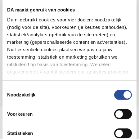
Voor 21u besteld,
binnen 2 dagen in huis
*
DA maakt gebruik van cookies
8.6 uit
4.106 reviews
Da.nl gebruikt cookies voor vier doelen: noodzakelijk
(nodig voor de site), voorkeuren (je keuzes onthouden),
Over DA
statistiek/analytics (gebruik van de site meten) en
Klantenservice
marketing (gepersonaliseerde content en advertenties).
Niet-essentiële cookies plaatsen we pas na jouw
Assortiment
toestemming; statistiek en marketing gebruiken we
uitsluitend op basis van toestemming. We delen
DA
Volg
op:
gegevens met X aantal partners o.a. analytics providers,
advertentienetwerken en social mediaplatforms; in onze
Cookie-verklaring
vind je de volledige lijst van partijen
Toestemmingsselectie
en de bewaartermijnen per categorie. Je kunt je keuze op
Noodzakelijk
elk moment wijzigen of intrekken via
Cookie-
instellingen
. Meer informatie over onze
Voorkeuren
Online aanbieder medicijnen
gegevensverwerking staat in de
Privacyverklaring
.
⁠Controleer welke medicijnen onze
webshop mag verkopen.
Statistieken