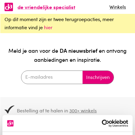
de vriendelijke specialist
Winkels
Op dit moment zijn er twee terugroepacties, meer
informatie vind je
hier
DA nieuwsbrief
Meld je aan voor de
en ontvang
aanbiedingen en inspiratie.
Inschrijven
Bestelling af te halen in
300+ winkels
Gratis verzending vanaf 49.-