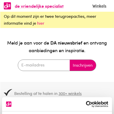
de vriendelijke specialist
Winkels
Op dit moment zijn er twee terugroepacties, meer
informatie vind je
hier
DA nieuwsbrief
Meld je aan voor de
en ontvang
aanbiedingen en inspiratie.
Inschrijven
Bestelling af te halen in
300+ winkels
Gratis verzending vanaf 49.-