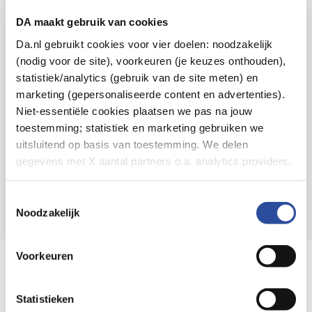
Voor 21u besteld,
binnen 2 dagen in huis
*
DA maakt gebruik van cookies
8.6 uit
4.106 reviews
Da.nl gebruikt cookies voor vier doelen: noodzakelijk
(nodig voor de site), voorkeuren (je keuzes onthouden),
Over DA
statistiek/analytics (gebruik van de site meten) en
Klantenservice
marketing (gepersonaliseerde content en advertenties).
Niet-essentiële cookies plaatsen we pas na jouw
Assortiment
toestemming; statistiek en marketing gebruiken we
uitsluitend op basis van toestemming. We delen
DA
Volg
op:
gegevens met X aantal partners o.a. analytics providers,
advertentienetwerken en social mediaplatforms; in onze
Cookie-verklaring
vind je de volledige lijst van partijen
Toestemmingsselectie
en de bewaartermijnen per categorie. Je kunt je keuze op
Noodzakelijk
elk moment wijzigen of intrekken via
Cookie-
instellingen
. Meer informatie over onze
Voorkeuren
Online aanbieder medicijnen
gegevensverwerking staat in de
Privacyverklaring
.
⁠Controleer welke medicijnen onze
webshop mag verkopen.
Statistieken