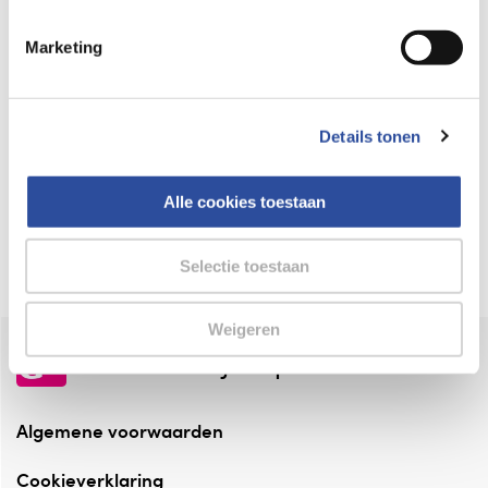
Keurmerk Zelfzorg Online
Marketing
⁠Verantwoorde zorg, ⁠ook online.
Winkelen met zekerheid
Details tonen
⁠Deze webshop is aangesloten ⁠bij
Thuiswinkelwaarborg.
Alle cookies toestaan
Altijd onze folder bij de hand
Check onze folders ⁠bij AlleFolders.
Selectie toestaan
Weigeren
de vriendelijke specialist
Algemene voorwaarden
Cookieverklaring