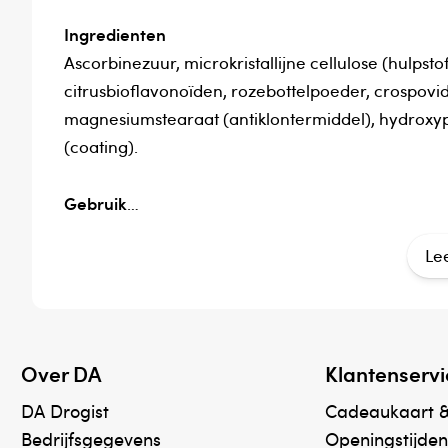
Ingredienten
Ascorbinezuur, microkristallijne cellulose (hulpst
citrusbioflavonoïden, rozebottelpoeder, crospovido
magnesiumstearaat (antiklontermiddel), hydroxypr
(coating).
Gebruik
Neem 1x daags 1 tablet, tenzij anders wordt geadv
Le
overgevoelig bent voor één van de bestanddelen
Bewaaradvies
Koel, droog, donker, afgesloten en buiten bereik
Over DA
Klantenservi
Verantwoordelijk voor het in de handel brengen
DA Drogist
Cadeaukaart 
Orthovitaal BV
Bedrijfsgegevens
Openingstijden