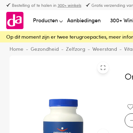
Bestelling af te halen in
300+ winkels
Gratis verzending van
Producten
Aanbiedingen
300+ Win
Op dit moment zijn er twee terugroepacties, meer info
Home
-
Gezondheid
-
Zelfzorg
-
Weerstand
-
Vit
Or