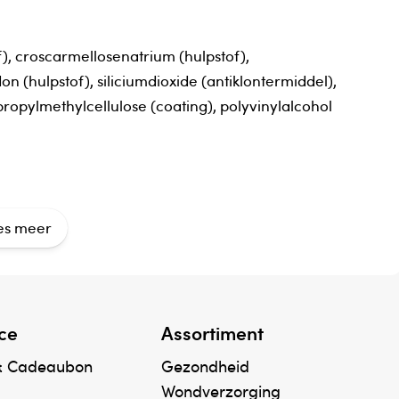
of), croscarmellosenatrium (hulpstof),
n (hulpstof), siliciumdioxide (antiklontermiddel),
opylmethylcellulose (coating), polyvinylalcohol
iseerd.Gebruik vitamine C 1000mg niet als u
es meer
.
 van kinderen bewaren.
ce
Assortiment
& Cadeaubon
Gezondheid
Wondverzorging