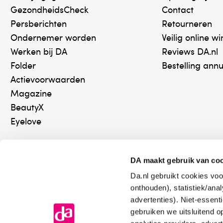
GezondheidsCheck
Contact
Dit product is een voedingssupplement.
Persberichten
Retourneren
Ondernemer worden
Veilig online w
Aanbevolen dosering niet overschrijden.
Werken bij DA
Reviews DA.nl
Folder
Bestelling ann
Een gevarieerde, evenwichtige voeding en een gez
Actievoorwaarden
voedingssupplement is geen vervanging voor een
Magazine
BeautyX
Buiten bereik van jonge kinderen houden.
Eyelove
Droog, afgesloten en bij kamertemperatuur beware
DA maakt gebruik van co
Raadpleeg een deskundige alvorens supplementen 
Da.nl gebruikt cookies voo
Online aanbieder medicijnen
Keurm
medicijngebruik en ziekte.
onthouden), statistiek/ana
⁠Controleer welke medicijnen
⁠Vera
advertenties). Niet-essent
onze webshop mag verkopen.
onlin
gebruiken we uitsluitend 