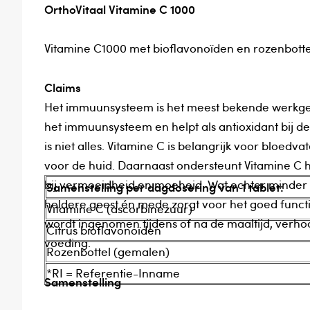
OrthoVitaal Vitamine C 1000
Vitamine C1000 met bioflavonoïden en rozenbotte
Claims
Het immuunsysteem is het meest bekende werkgeb
het immuunsysteem en helpt als antioxidant bij de be
is niet alles. Vitamine C is belangrijk voor bloedvaten, de samenstelling van de botten en is belangrijk
voor de huid. Daarnaast ondersteunt Vitamine C h
bij vermoeidheid en moeheid. Wat echter minder bekend is, is dat Vitamine C ook bijdraagt aan een
Samenstelling per dagdosering van 1 tablet:
heldere geest én mede zorgt voor het goed functioneren van 
Vitamine C (ascorbinezuur)
wordt ingenomen tijdens of na de maaltijd, verhoo
Citrus bioflavonoïden
voeding.
Rozenbottel (gemalen)
*RI = Referentie-Inname
Samenstelling