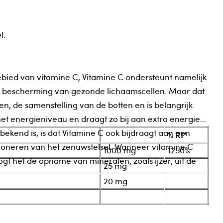
l.
ied van vitamine C, Vitamine C ondersteunt namelijk
scherming van gezonde lichaamscellen. Maar dat
et energieniveau en draagt zo bij aan extra energie
% RI*
het zenuwstelsel. Wanneer vitamine C
1000 mg
1250%
gt het de opname van mineralen, zoals ijzer, uit de
25 mg
20 mg