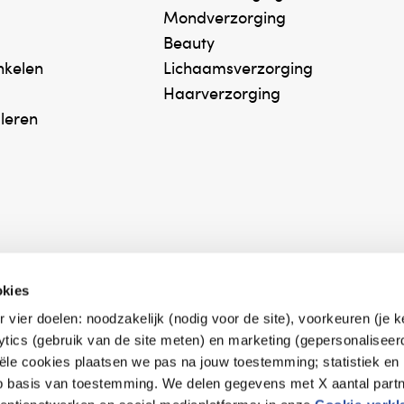
Mondverzorging
Beauty
inkelen
Lichaamsverzorging
Haarverzorging
uleren
onde levensstijl zijn belangrijk. Een
 gevarieerde voeding.
n, tenzij anders geadviseerd op het etiket.
okies
te gebruiken in geval van zwangerschap, lactatie,
r vier doelen: noodzakelijk (nodig voor de site), voorkeuren (je 
erk Zelfzorg Online
Winkelen met zekerh
lytics (gebruik van de site meten) en marketing (gepersonaliseer
ntwoorde zorg, ⁠ook
⁠Deze webshop is aan
iële cookies plaatsen we pas na jouw toestemming; statistiek en
e.
⁠bij Thuiswinkelwaarb
op basis van toestemming. We delen gegevens met X aantal partn