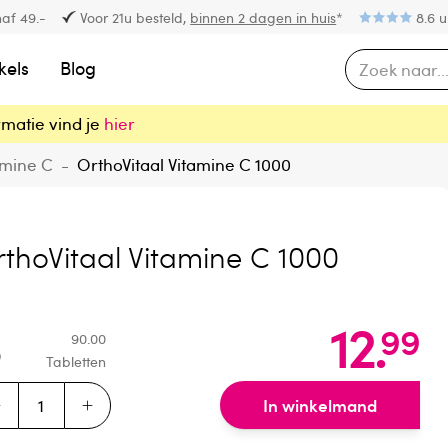
af 49.-
Voor 21u besteld,
binnen 2 dagen in huis
*
8.6 u
kels
Blog
rmatie vind je
hier
amine C
-
OrthoVitaal Vitamine C 1000
thoVitaal Vitamine C 1000
12
.
99
90.00
Tabletten
In winkelmand