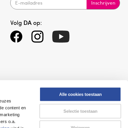
Inschrijven
Volg
DA
op:
Alle cookies toestaan
keuzes
eid
Altijd onze folder bij de hand
de content en
Selectie toestaan
gesloten
Check onze folders ⁠bij
 marketing
org.
AlleFolders.
ers o.a.
Weigeren