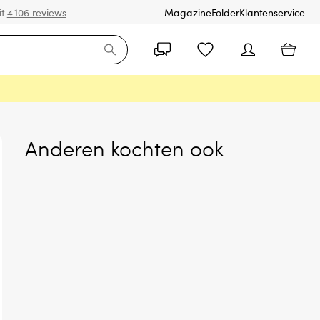
it
4.106 reviews
Magazine
Folder
Klantenservice
Anderen kochten ook