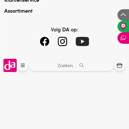
Assortiment
DA
Volg
op:
Zoeken...
Online aanbieder medicijnen
⁠Controleer welke medicijnen onze
webshop mag verkopen.
Keurmerk Zelfzorg Online
⁠Verantwoorde zorg, ⁠ook online.
Winkelen met zekerheid