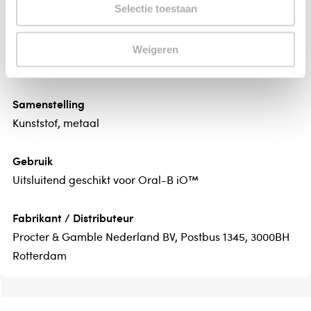
Oral B"s beste technologie voor tandplakverwijdering.
Selectie toestaan
Klinisch bewezen.
100% gezonder tandvlees in 1 week* /vs. een gewone
Weigeren
handtandenborstel.
Samenstelling
Kunststof, metaal
Gebruik
Uitsluitend geschikt voor Oral-B iO™
Fabrikant / Distributeur
Procter & Gamble Nederland BV, Postbus 1345, 3000BH
Rotterdam