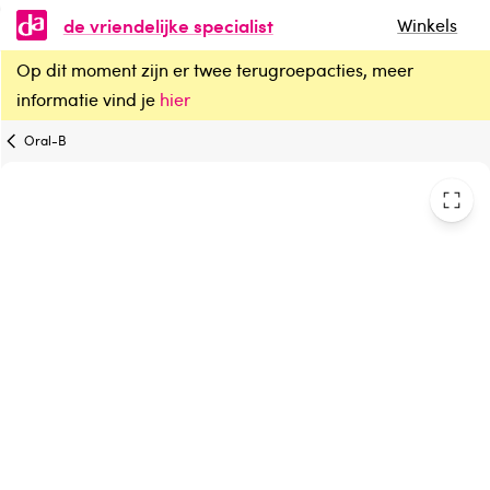
de vriendelijke specialist
Winkels
Op dit moment zijn er twee terugroepacties, meer
Oral B Opzetborstels gentle care
informatie vind je
hier
Oral-B