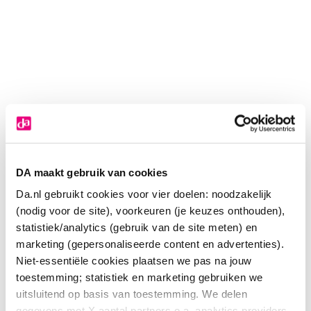
DA maakt gebruik van cookies
Da.nl gebruikt cookies voor vier doelen: noodzakelijk
(nodig voor de site), voorkeuren (je keuzes onthouden),
statistiek/analytics (gebruik van de site meten) en
marketing (gepersonaliseerde content en advertenties).
Niet-essentiële cookies plaatsen we pas na jouw
toestemming; statistiek en marketing gebruiken we
Oral B Opzetborstels gentle care
uitsluitend op basis van toestemming. We delen
gegevens met X aantal partners o.a. analytics providers,