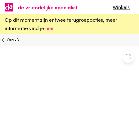
de vriendelijke specialist
Winkels
Op dit moment zijn er twee terugroepacties, meer
Oral B Elektrische tandenborstels IO2 duo black/pink
informatie vind je
hier
Oral-B