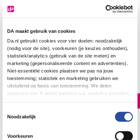
DA maakt gebruik van cookies
Da.nl gebruikt cookies voor vier doelen: noodzakelijk
(nodig voor de site), voorkeuren (je keuzes onthouden),
statistiek/analytics (gebruik van de site meten) en
Oral B Elektrische tandenborstels IO2 duo
marketing (gepersonaliseerde content en advertenties).
black/pink
Niet-essentiële cookies plaatsen we pas na jouw
toestemming; statistiek en marketing gebruiken we
176
.
99
uitsluitend op basis van toestemming. We delen
2.00
Stuks
gegevens met X aantal partners o.a. analytics providers,
In winkelmand
advertentienetwerken en social mediaplatforms; in onze
Cookie-verklaring
vind je de volledige lijst van partijen
Toestemmingsselectie
en de bewaartermijnen per categorie. Je kunt je keuze op
Noodzakelijk
Let op: niet alle producten zijn verkrijgbaar in onze winkels
elk moment wijzigen of intrekken via
Cookie-
instellingen
. Meer informatie over onze
Voorkeuren
Bestelling af te halen in
300+ winkels
gegevensverwerking staat in de
Privacyverklaring
.