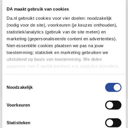
Voor 21u besteld,
binnen 2 dagen in huis
*
DA maakt gebruik van cookies
8.6 uit
4.106 reviews
Da.nl gebruikt cookies voor vier doelen: noodzakelijk
(nodig voor de site), voorkeuren (je keuzes onthouden),
Over DA
statistiek/analytics (gebruik van de site meten) en
Klantenservice
marketing (gepersonaliseerde content en advertenties).
Niet-essentiële cookies plaatsen we pas na jouw
Assortiment
toestemming; statistiek en marketing gebruiken we
uitsluitend op basis van toestemming. We delen
DA
Volg
op:
gegevens met X aantal partners o.a. analytics providers,
advertentienetwerken en social mediaplatforms; in onze
Cookie-verklaring
vind je de volledige lijst van partijen
Toestemmingsselectie
en de bewaartermijnen per categorie. Je kunt je keuze op
Noodzakelijk
elk moment wijzigen of intrekken via
Cookie-
instellingen
. Meer informatie over onze
Voorkeuren
Online aanbieder medicijnen
gegevensverwerking staat in de
Privacyverklaring
.
⁠Controleer welke medicijnen onze
webshop mag verkopen.
Statistieken