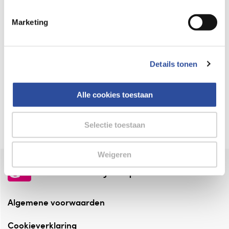
Keurmerk Zelfzorg Online
Marketing
⁠Verantwoorde zorg, ⁠ook online.
Winkelen met zekerheid
Details tonen
⁠Deze webshop is aangesloten ⁠bij
Thuiswinkelwaarborg.
Alle cookies toestaan
Altijd onze folder bij de hand
Check onze folders ⁠bij AlleFolders.
Selectie toestaan
Weigeren
de vriendelijke specialist
Algemene voorwaarden
Cookieverklaring