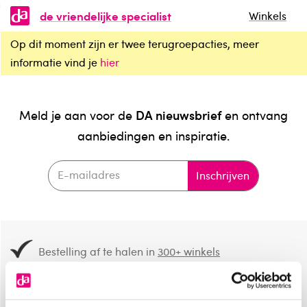
de vriendelijke specialist
Winkels
Op dit moment zijn er twee terugroepacties, meer
informatie vind je
hier
DA nieuwsbrief
Meld je aan voor de
en ontvang
aanbiedingen en inspiratie.
Inschrijven
Bestelling af te halen in
300+ winkels
Gratis verzending vanaf 49.-