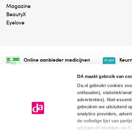
Magazine
BeautyX
Eyelove
Online aanbieder medicijnen
Keurm
⁠Controleer welke medicijnen
⁠Vera
onze webshop mag verkopen.
onlin
DA maakt gebruik van co
Da.nl gebruikt cookies voo
onthouden), statistiek/ana
advertenties). Niet-essent
gebruiken we uitsluitend 
analytics providers, adver
de volledige lijst van par
Algemene voorwaarden
Cookiev
wijzigen of intrekken via
C