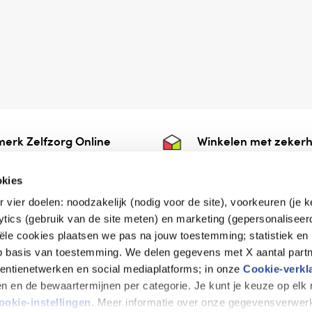
erk Zelfzorg Online
Winkelen met zekerh
ntwoorde zorg, ⁠ook
⁠Deze webshop is aan
e.
⁠bij Thuiswinkelwaarb
okies
r vier doelen: noodzakelijk (nodig voor de site), voorkeuren (je 
lytics (gebruik van de site meten) en marketing (gepersonaliseer
iële cookies plaatsen we pas na jouw toestemming; statistiek en
de vriendelijke specialist
op basis van toestemming. We delen gegevens met X aantal partn
tentienetwerken en social mediaplatforms; in onze
Cookie-verkl
tijen en de bewaartermijnen per categorie. Je kunt je keuze op el
erklaring
Disclaimer
Privacy verklaring
ookie-instellingen
. Meer informatie over onze gegevensverwerk