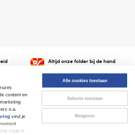
eid
Altijd onze folder bij de hand
gesloten
Check onze folders ⁠bij
org.
AlleFolders.
Alle cookies toestaan
keuzes
de content en
Selectie toestaan
 marketing
ers o.a.
Weigeren
aring
vind je
k moment
Thuiswinkel waarborg
AlleFolders
ing staat in