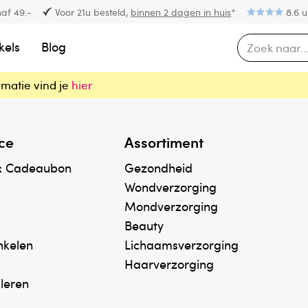
af 49.-
Voor 21u besteld,
binnen 2 dagen in huis
*
8.6 u
kels
Blog
rmatie vind je
hier
ce
Assortiment
& Cadeaubon
Gezondheid
Wondverzorging
Mondverzorging
Beauty
inkelen
Lichaamsverzorging
Haarverzorging
uleren