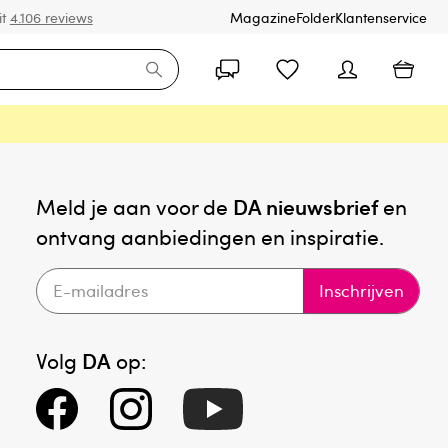
it
4.106 reviews
Magazine
Folder
Klantenservice
Meld je aan voor de
DA nieuwsbrief
en
ontvang aanbiedingen en inspiratie.
Inschrijven
Volg
DA
op: