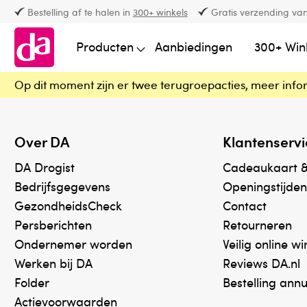
Bestelling af te halen in
300+ winkels
Gratis verzending van
Producten
Aanbiedingen
300+ Win
Op dit moment zijn er twee terugroepacties, meer info
Over DA
Klantenservi
DA Drogist
Cadeaukaart 
Bedrijfsgegevens
Openingstijden
GezondheidsCheck
Contact
Persberichten
Retourneren
Ondernemer worden
Veilig online w
Werken bij DA
Reviews DA.nl
Folder
Bestelling ann
Actievoorwaarden