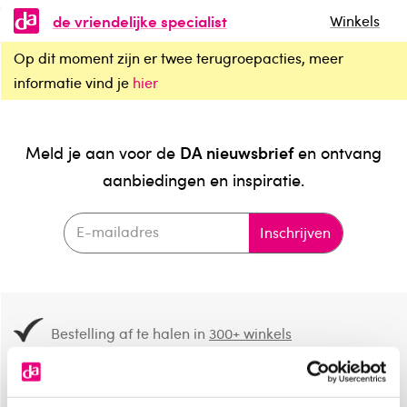
de vriendelijke specialist
Winkels
Op dit moment zijn er twee terugroepacties, meer
informatie vind je
hier
DA nieuwsbrief
Meld je aan voor de
en ontvang
aanbiedingen en inspiratie.
Inschrijven
Bestelling af te halen in
300+ winkels
Gratis verzending vanaf 49.-