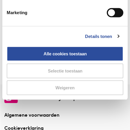
Keurmerk Zelfzorg Online
Marketing
⁠Verantwoorde zorg, ⁠ook online.
Winkelen met zekerheid
Details tonen
⁠Deze webshop is aangesloten ⁠bij
Thuiswinkelwaarborg.
Alle cookies toestaan
Altijd onze folder bij de hand
Check onze folders ⁠bij AlleFolders.
Selectie toestaan
Weigeren
de vriendelijke specialist
Algemene voorwaarden
Cookieverklaring