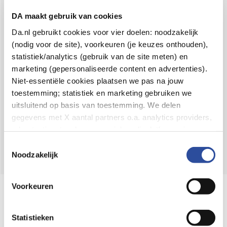
Voor 21u besteld,
binnen 2 dagen in huis
*
DA maakt gebruik van cookies
8.6 uit
4.106 reviews
Da.nl gebruikt cookies voor vier doelen: noodzakelijk
(nodig voor de site), voorkeuren (je keuzes onthouden),
Over DA
statistiek/analytics (gebruik van de site meten) en
Klantenservice
marketing (gepersonaliseerde content en advertenties).
Niet-essentiële cookies plaatsen we pas na jouw
Assortiment
toestemming; statistiek en marketing gebruiken we
uitsluitend op basis van toestemming. We delen
DA
Volg
op:
gegevens met X aantal partners o.a. analytics providers,
advertentienetwerken en social mediaplatforms; in onze
Cookie-verklaring
vind je de volledige lijst van partijen
Toestemmingsselectie
en de bewaartermijnen per categorie. Je kunt je keuze op
Noodzakelijk
elk moment wijzigen of intrekken via
Cookie-
instellingen
. Meer informatie over onze
Voorkeuren
Online aanbieder medicijnen
gegevensverwerking staat in de
Privacyverklaring
.
⁠Controleer welke medicijnen onze
webshop mag verkopen.
Statistieken