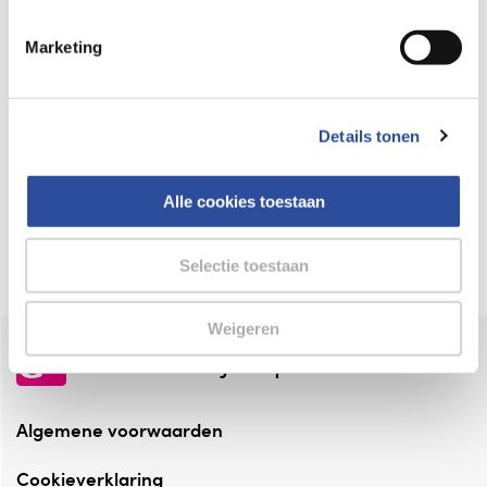
Keurmerk Zelfzorg Online
Marketing
⁠Verantwoorde zorg, ⁠ook online.
Winkelen met zekerheid
Details tonen
⁠Deze webshop is aangesloten ⁠bij
Thuiswinkelwaarborg.
Alle cookies toestaan
Altijd onze folder bij de hand
Check onze folders ⁠bij AlleFolders.
Selectie toestaan
Weigeren
de vriendelijke specialist
Algemene voorwaarden
Cookieverklaring