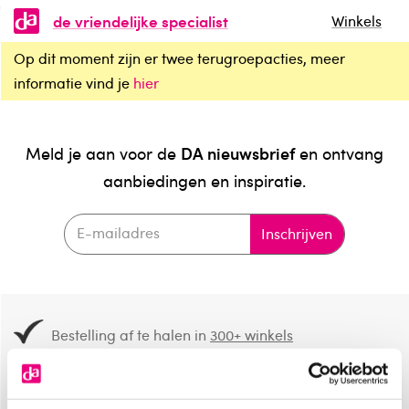
de vriendelijke specialist
Winkels
Op dit moment zijn er twee terugroepacties, meer
informatie vind je
hier
DA nieuwsbrief
Meld je aan voor de
en ontvang
aanbiedingen en inspiratie.
Inschrijven
Bestelling af te halen in
300+ winkels
Gratis verzending vanaf 49.-