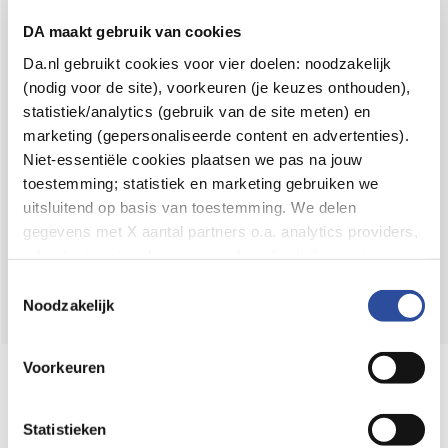
Voor 21u besteld,
binnen 2 dagen in huis
*
DA maakt gebruik van cookies
8.6 uit
4.106 reviews
Da.nl gebruikt cookies voor vier doelen: noodzakelijk
(nodig voor de site), voorkeuren (je keuzes onthouden),
Over DA
statistiek/analytics (gebruik van de site meten) en
Klantenservice
marketing (gepersonaliseerde content en advertenties).
Niet-essentiële cookies plaatsen we pas na jouw
Assortiment
toestemming; statistiek en marketing gebruiken we
uitsluitend op basis van toestemming. We delen
DA
Volg
op:
gegevens met X aantal partners o.a. analytics providers,
advertentienetwerken en social mediaplatforms; in onze
Cookie-verklaring
vind je de volledige lijst van partijen
Toestemmingsselectie
en de bewaartermijnen per categorie. Je kunt je keuze op
Noodzakelijk
elk moment wijzigen of intrekken via
Cookie-
instellingen
. Meer informatie over onze
Voorkeuren
Online aanbieder medicijnen
gegevensverwerking staat in de
Privacyverklaring
.
⁠Controleer welke medicijnen onze
webshop mag verkopen.
Statistieken