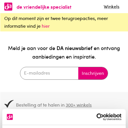
de vriendelijke specialist
Winkels
Op dit moment zijn er twee terugroepacties, meer
informatie vind je
hier
DA nieuwsbrief
Meld je aan voor de
en ontvang
aanbiedingen en inspiratie.
Inschrijven
Bestelling af te halen in
300+ winkels
Gratis verzending vanaf 49.-