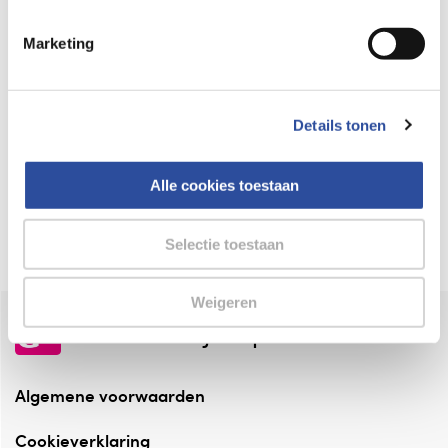
Keurmerk Zelfzorg Online
Marketing
⁠Verantwoorde zorg, ⁠ook online.
Winkelen met zekerheid
Details tonen
⁠Deze webshop is aangesloten ⁠bij
Thuiswinkelwaarborg.
Alle cookies toestaan
Altijd onze folder bij de hand
Check onze folders ⁠bij AlleFolders.
Selectie toestaan
Weigeren
de vriendelijke specialist
Algemene voorwaarden
Cookieverklaring