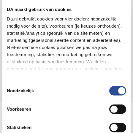
Voor 21u besteld,
binnen 2 dagen in huis
*
DA maakt gebruik van cookies
8.6 uit
4.106 reviews
Da.nl gebruikt cookies voor vier doelen: noodzakelijk
(nodig voor de site), voorkeuren (je keuzes onthouden),
Over DA
statistiek/analytics (gebruik van de site meten) en
Klantenservice
marketing (gepersonaliseerde content en advertenties).
Niet-essentiële cookies plaatsen we pas na jouw
Assortiment
toestemming; statistiek en marketing gebruiken we
uitsluitend op basis van toestemming. We delen
DA
Volg
op:
gegevens met X aantal partners o.a. analytics providers,
advertentienetwerken en social mediaplatforms; in onze
Cookie-verklaring
vind je de volledige lijst van partijen
Toestemmingsselectie
en de bewaartermijnen per categorie. Je kunt je keuze op
Noodzakelijk
elk moment wijzigen of intrekken via
Cookie-
instellingen
. Meer informatie over onze
Voorkeuren
Online aanbieder medicijnen
gegevensverwerking staat in de
Privacyverklaring
.
⁠Controleer welke medicijnen onze
webshop mag verkopen.
Statistieken