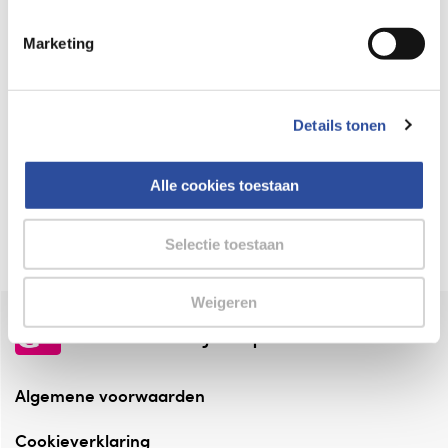
Keurmerk Zelfzorg Online
Marketing
⁠Verantwoorde zorg, ⁠ook online.
Winkelen met zekerheid
Details tonen
⁠Deze webshop is aangesloten ⁠bij
Thuiswinkelwaarborg.
Alle cookies toestaan
Altijd onze folder bij de hand
Check onze folders ⁠bij AlleFolders.
Selectie toestaan
Weigeren
de vriendelijke specialist
Algemene voorwaarden
Cookieverklaring