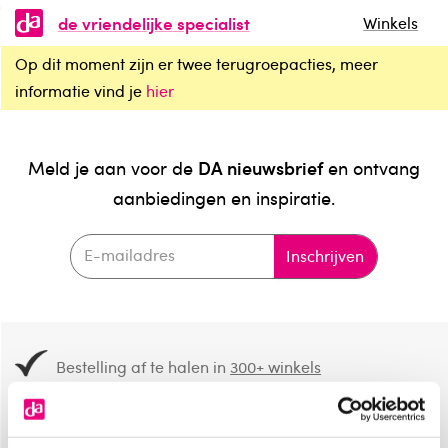
de vriendelijke specialist
Winkels
Op dit moment zijn er twee terugroepacties, meer
informatie vind je
hier
DA nieuwsbrief
Meld je aan voor de
en ontvang
aanbiedingen en inspiratie.
Inschrijven
Bestelling af te halen in
300+ winkels
Gratis verzending vanaf 49.-