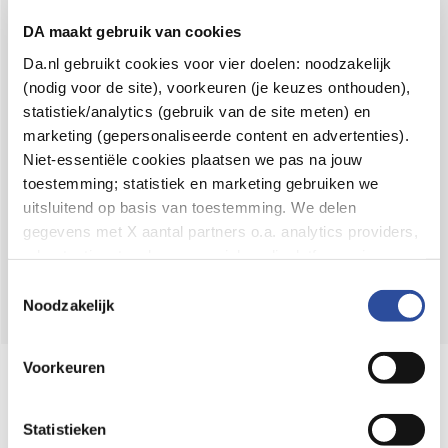
Voor 21u besteld,
binnen 2 dagen in huis
*
DA maakt gebruik van cookies
8.6 uit
4.106 reviews
Da.nl gebruikt cookies voor vier doelen: noodzakelijk
(nodig voor de site), voorkeuren (je keuzes onthouden),
Over DA
statistiek/analytics (gebruik van de site meten) en
Klantenservice
marketing (gepersonaliseerde content en advertenties).
Niet-essentiële cookies plaatsen we pas na jouw
Assortiment
toestemming; statistiek en marketing gebruiken we
uitsluitend op basis van toestemming. We delen
DA
Volg
op:
gegevens met X aantal partners o.a. analytics providers,
advertentienetwerken en social mediaplatforms; in onze
Cookie-verklaring
vind je de volledige lijst van partijen
Toestemmingsselectie
en de bewaartermijnen per categorie. Je kunt je keuze op
Noodzakelijk
elk moment wijzigen of intrekken via
Cookie-
instellingen
. Meer informatie over onze
Voorkeuren
Online aanbieder medicijnen
gegevensverwerking staat in de
Privacyverklaring
.
⁠Controleer welke medicijnen onze
webshop mag verkopen.
Statistieken