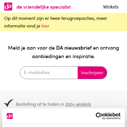
de vriendelijke specialist
Winkels
Op dit moment zijn er twee terugroepacties, meer
informatie vind je
hier
DA nieuwsbrief
Meld je aan voor de
en ontvang
aanbiedingen en inspiratie.
Inschrijven
Bestelling af te halen in
300+ winkels
Gratis verzending vanaf 49.-