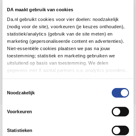
Voor 21u besteld,
binnen 2 dagen in huis
*
DA maakt gebruik van cookies
8.6 uit
4.106 reviews
Da.nl gebruikt cookies voor vier doelen: noodzakelijk
(nodig voor de site), voorkeuren (je keuzes onthouden),
Over DA
statistiek/analytics (gebruik van de site meten) en
Klantenservice
marketing (gepersonaliseerde content en advertenties).
Niet-essentiële cookies plaatsen we pas na jouw
Assortiment
toestemming; statistiek en marketing gebruiken we
uitsluitend op basis van toestemming. We delen
DA
Volg
op:
gegevens met X aantal partners o.a. analytics providers,
advertentienetwerken en social mediaplatforms; in onze
Cookie-verklaring
vind je de volledige lijst van partijen
Toestemmingsselectie
en de bewaartermijnen per categorie. Je kunt je keuze op
Noodzakelijk
elk moment wijzigen of intrekken via
Cookie-
instellingen
. Meer informatie over onze
Voorkeuren
Online aanbieder medicijnen
gegevensverwerking staat in de
Privacyverklaring
.
⁠Controleer welke medicijnen onze
webshop mag verkopen.
Statistieken