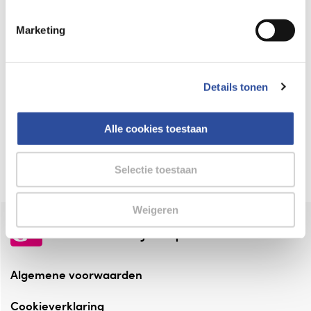
Keurmerk Zelfzorg Online
Marketing
⁠Verantwoorde zorg, ⁠ook online.
Winkelen met zekerheid
Details tonen
⁠Deze webshop is aangesloten ⁠bij
Thuiswinkelwaarborg.
Alle cookies toestaan
Altijd onze folder bij de hand
Check onze folders ⁠bij AlleFolders.
Selectie toestaan
Weigeren
de vriendelijke specialist
Algemene voorwaarden
Cookieverklaring